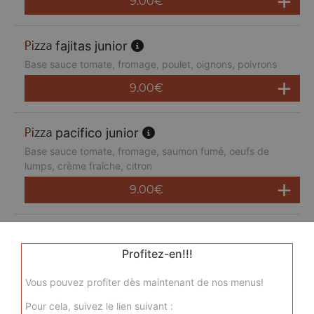
9.00
€
fajitas junior
Base sauce tomate, fromage, poulet, oignons, poivrons
9.00
€
pacifico junior
Base sauce tomate, fromage, saumon fumé, oeufs de
lumps, crème fraîche, citron
9.00
€
san pietro junior
Base sauce tomate, fromage, chorizo, jambon de dinde,
Profitez-en!!!
merguez, champignons
Vous pouvez profiter dès maintenant de nos menus!
9.00
€
Pour cela, suivez le lien suivant :