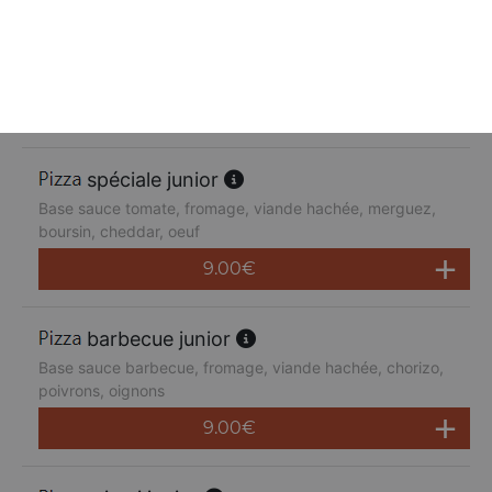
suprême junior
Base sauce tomate, fromage, poulet, poivrons,
champignons, jambon de dinde, cheddar
9.00
€
spéciale junior
Base sauce tomate, fromage, viande hachée, merguez,
boursin, cheddar, oeuf
9.00
€
barbecue junior
Base sauce barbecue, fromage, viande hachée, chorizo,
poivrons, oignons
9.00
€