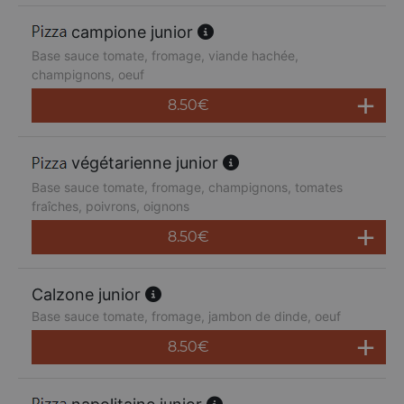
campione junior
Base sauce tomate, fromage, viande hachée,
champignons, oeuf
8.50
€
végétarienne junior
Base sauce tomate, fromage, champignons, tomates
fraîches, poivrons, oignons
8.50
€
Calzone junior
Base sauce tomate, fromage, jambon de dinde, oeuf
8.50
€