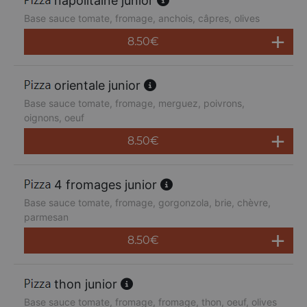
napolitaine junior
Base sauce tomate, fromage, anchois, câpres, olives
8.50
€
orientale junior
Base sauce tomate, fromage, merguez, poivrons,
oignons, oeuf
8.50
€
4 fromages junior
Base sauce tomate, fromage, gorgonzola, brie, chèvre,
parmesan
8.50
€
thon junior
Base sauce tomate, fromage, fromage, thon, oeuf, olives