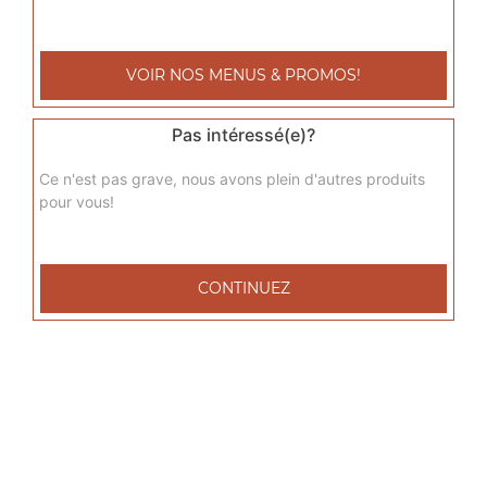
sicilienne junior
Base sauce tomate, fromage, jambon de dinde, poivrons,
VOIR NOS MENUS & PROMOS!
oignons, chèvre
9.00
€
Pas intéressé(e)?
Ce n'est pas grave, nous avons plein d'autres produits
del grec junior
pour vous!
Base sauce tomate, fromage, viande grec, tomates
fraîches, oignons
9.00
€
CONTINUEZ
raclette junior
Base sauce tomate, fromage, raclette, pommes de terre,
lardons de veau
9.00
€