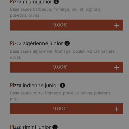
miami junior
Base sauce barbecue, fromage, poulet, oignons,
poivrons, olives
9.00
€
algérienne junior
Base sauce algérienne, fromage, poulet, viande hachée,
olives
9.00
€
indienne junior
Base sauce curry, fromage, poulet, oignons, poivrons,
miel
9.00
€
rimini junior