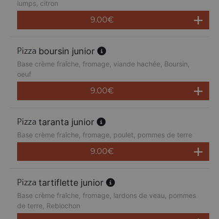
lumps, citron
9.00
€
boursin junior
Base crème fraîche, fromage, viande hachée, Boursin,
oeuf
9.00
€
taranta junior
Base crème fraîche, fromage, poulet, pommes de terre
9.00
€
tartiflette junior
Base crème fraîche, fromage, lardons de veau, pommes
de terre, Reblochon