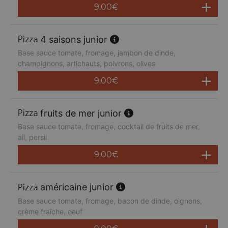
9.00
€
4 saisons junior
Base sauce tomate, fromage, jambon de dinde,
champignons, artichauts, poivrons, olives
9.00
€
fruits de mer junior
Base sauce tomate, fromage, cocktail de fruits de mer,
ail, persil
9.00
€
américaine junior
Base sauce tomate, fromage, bacon de dinde, oignons,
crème fraîche, oeuf