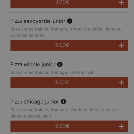
9.00
€
savoyarde junior
Base crème fraîche, fromage, jambon de dinde, oignons,
pommes de terre
9.00
€
winnie junior
Base crème fraîche, fromage, chèvre, miel
9.00
€
chicago junior
Base crème fraîche, fromage, viande hachée, bacon de
dinde, cheddar, oeuf
9.00
€