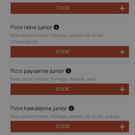
7.00
€
reine junior
Base sauce tomate, fromage, jambon de dinde
,champignons
8.50
€
paysanne junior
Base sauce tomate, fromage, lardons, oeuf
8.50
€
hawaïenne junior
Base sauce tomate, fromage, jambon de dinde, ananas
8.50
€