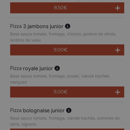
8.50
€
3 jambons junior
Base sauce tomate, fromage, chorizo, jambon de dinde,
lardons de veau
9.00
€
royale junior
Base sauce tomate, fromage, poulet, viande hachée,
merguez
9.00
€
bolognaise junior
Base sauce tomate, fromage, viande hachée, pommes de
terre, oignons