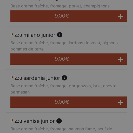
Base crème fraîche, fromage, poulet, champignons
9.00
€
milano junior
Base crème fraîche, fromage, lardons de veau, oignons,
pommes de terre
9.00
€
sardenia junior
Base crème fraîche, fromage, gorgonzola, brie, chèvre,
parmesan
9.00
€
venise junior
Base crème fraîche, fromage, saumon fumé, oeuf de