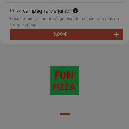
campagnarde junior
Base crème fraîche, fromage, viande hachée, pommes de
terre, oignons
9.00
€