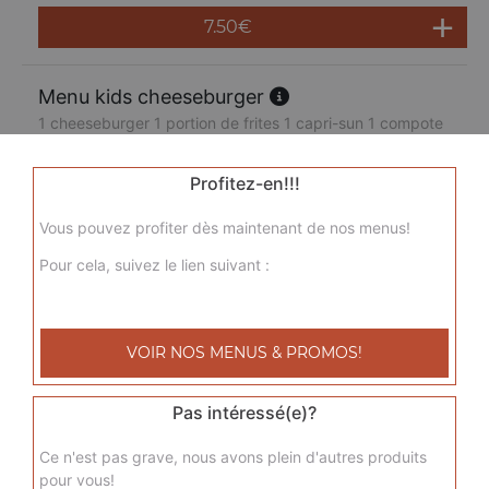
7.50
€
Menu kids cheeseburger
1 cheeseburger 1 portion de frites 1 capri-sun 1 compote
7.50
€
Profitez-en!!!
Vous pouvez profiter dès maintenant de nos menus!
Pour cela, suivez le lien suivant :
VOIR NOS MENUS & PROMOS!
Pas intéressé(e)?
Ce n'est pas grave, nous avons plein d'autres produits
pour vous!