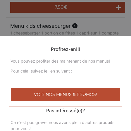
7.50
€
Menu kids cheeseburger
1 cheeseburger 1 portion de frites 1 capri-sun 1 compote
7.50
€
Profitez-en!!!
Vous pouvez profiter dès maintenant de nos menus!
Pour cela, suivez le lien suivant :
VOIR NOS MENUS & PROMOS!
Pas intéressé(e)?
Ce n'est pas grave, nous avons plein d'autres produits
pour vous!