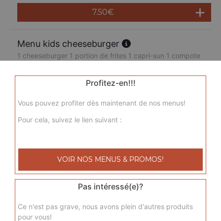
7.50
€
Menu kids cheeseburger
1 cheeseburger 1 portion de frites 1 capri-sun 1 compote
7.50
€
Profitez-en!!!
Vous pouvez profiter dès maintenant de nos menus!
Pour cela, suivez le lien suivant :
VOIR NOS MENUS & PROMOS!
Pas intéressé(e)?
Ce n'est pas grave, nous avons plein d'autres produits
pour vous!