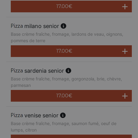
17.00
€
milano senior
Base crème fraîche, fromage, lardons de veau, oignons,
pommes de terre
17.00
€
sardenia senior
Base crème fraîche, fromage, gorgonzola, brie, chèvre,
parmesan
17.00
€
venise senior
Base crème fraîche, fromage, saumon fumé, oeuf de
lumps, citron