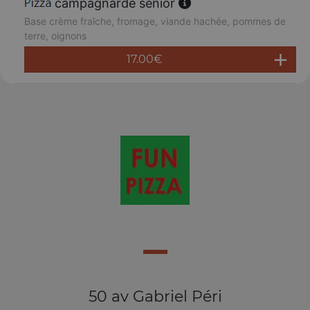
campagnarde senior
Base crème fraîche, fromage, viande hachée, pommes de
terre, oignons
17.00
€
50 av Gabriel Péri