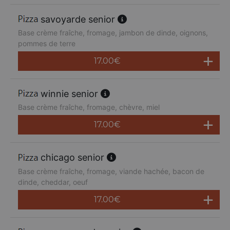
savoyarde senior
Base crème fraîche, fromage, jambon de dinde, oignons,
pommes de terre
17.00
€
winnie senior
Base crème fraîche, fromage, chèvre, miel
17.00
€
chicago senior
Base crème fraîche, fromage, viande hachée, bacon de
dinde, cheddar, oeuf
17.00
€