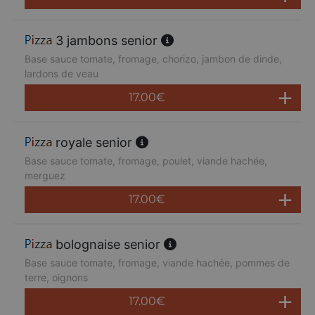
3 jambons senior
Base sauce tomate, fromage, chorizo, jambon de dinde,
lardons de veau
17.00
€
royale senior
Base sauce tomate, fromage, poulet, viande hachée,
merguez
17.00
€
bolognaise senior
Base sauce tomate, fromage, viande hachée, pommes de
terre, oignons
17.00
€