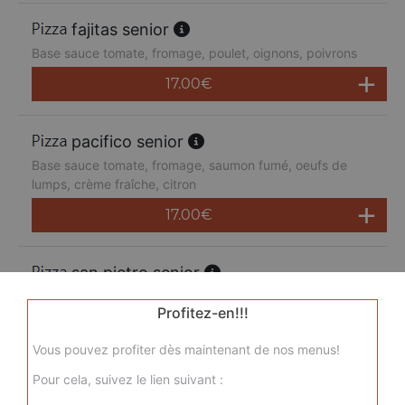
fajitas senior
Base sauce tomate, fromage, poulet, oignons, poivrons
17.00
€
pacifico senior
Base sauce tomate, fromage, saumon fumé, oeufs de
lumps, crème fraîche, citron
17.00
€
san pietro senior
Base sauce tomate, fromage, chorizo, jambon de dinde,
Profitez-en!!!
merguez, champignons
17.00
€
Vous pouvez profiter dès maintenant de nos menus!
Pour cela, suivez le lien suivant :
sicilienne senior