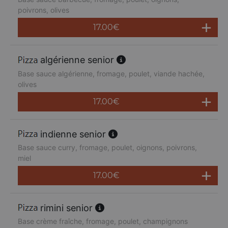
poivrons, olives
17.00
€
algérienne senior
Base sauce algérienne, fromage, poulet, viande hachée,
olives
17.00
€
indienne senior
Base sauce curry, fromage, poulet, oignons, poivrons,
miel
17.00
€
rimini senior
Base crème fraîche, fromage, poulet, champignons