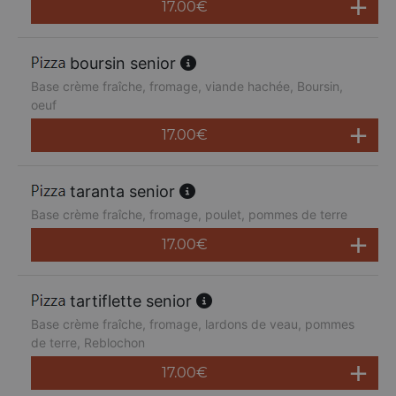
17.00
€
boursin senior
Base crème fraîche, fromage, viande hachée, Boursin,
oeuf
17.00
€
taranta senior
Base crème fraîche, fromage, poulet, pommes de terre
17.00
€
tartiflette senior
Base crème fraîche, fromage, lardons de veau, pommes
de terre, Reblochon
17.00
€