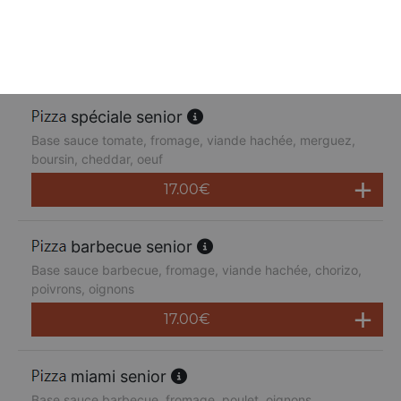
Base sauce tomate, fromage, poulet, poivrons,
champignons, jambon de dinde, cheddar
17.00
€
spéciale senior
Base sauce tomate, fromage, viande hachée, merguez,
boursin, cheddar, oeuf
17.00
€
barbecue senior
Base sauce barbecue, fromage, viande hachée, chorizo,
poivrons, oignons
17.00
€
miami senior
Base sauce barbecue, fromage, poulet, oignons,