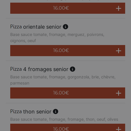
16.00
€
orientale senior
Base sauce tomate, fromage, merguez, poivrons,
oignons, oeuf
16.00
€
4 fromages senior
Base sauce tomate, fromage, gorgonzola, brie, chèvre,
parmesan
16.00
€
thon senior
Base sauce tomate, fromage, fromage, thon, oeuf, olives
16.00
€