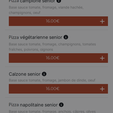
campione senior
Base sauce tomate, fromage, viande hachée,
champignons, oeuf
16.00
€
végétarienne senior
Base sauce tomate, fromage, champignons, tomates
fraîches, poivrons, oignons
16.00
€
Calzone senior
Base sauce tomate, fromage, jambon de dinde, oeuf
16.00
€
napolitaine senior
Base sauce tomate, fromage, anchois, câpres, olives