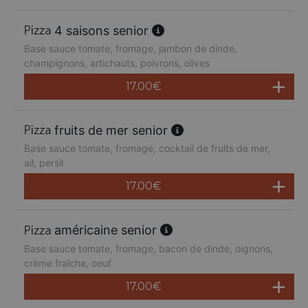
4 saisons senior
Base sauce tomate, fromage, jambon de dinde,
champignons, artichauts, poivrons, olives
17.00
€
fruits de mer senior
Base sauce tomate, fromage, cocktail de fruits de mer,
ail, persil
17.00
€
américaine senior
Base sauce tomate, fromage, bacon de dinde, oignons,
crème fraîche, oeuf
17.00
€