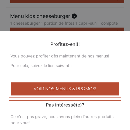
Menu kids cheeseburger
1 cheeseburger 1 portion de frites 1 capri-sun 1 compote
7.50
€
Profitez-en!!!
Vous pouvez profiter dès maintenant de nos menus!
Pour cela, suivez le lien suivant :
VOIR NOS MENUS & PROMOS!
Pas intéressé(e)?
Ce n'est pas grave, nous avons plein d'autres produits
pour vous!