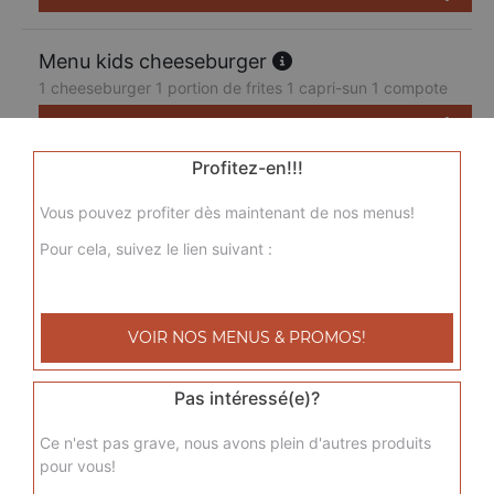
Menu kids cheeseburger
1 cheeseburger 1 portion de frites 1 capri-sun 1 compote
7.50
€
Profitez-en!!!
Vous pouvez profiter dès maintenant de nos menus!
Pour cela, suivez le lien suivant :
VOIR NOS MENUS & PROMOS!
Pas intéressé(e)?
Ce n'est pas grave, nous avons plein d'autres produits
pour vous!