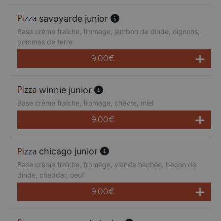
savoyarde junior
Base crème fraîche, fromage, jambon de dinde, oignons,
pommes de terre
9.00
€
winnie junior
Base crème fraîche, fromage, chèvre, miel
9.00
€
chicago junior
Base crème fraîche, fromage, viande hachée, bacon de
dinde, cheddar, oeuf
9.00
€