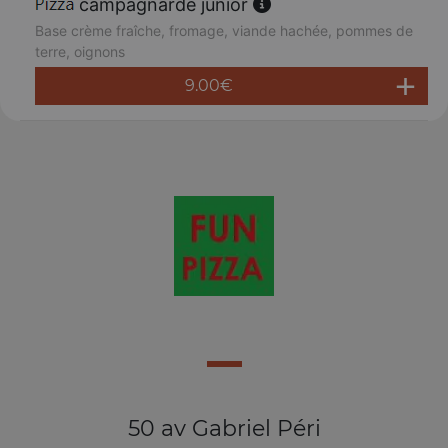
campagnarde junior
Base crème fraîche, fromage, viande hachée, pommes de
terre, oignons
9.00
€
50 av Gabriel Péri