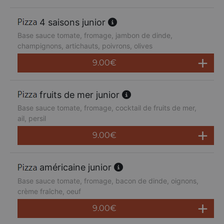
4 saisons junior
Base sauce tomate, fromage, jambon de dinde,
champignons, artichauts, poivrons, olives
9.00
€
fruits de mer junior
Base sauce tomate, fromage, cocktail de fruits de mer,
ail, persil
9.00
€
américaine junior
Base sauce tomate, fromage, bacon de dinde, oignons,
crème fraîche, oeuf
9.00
€