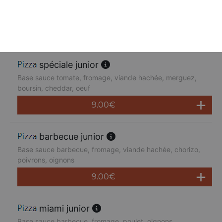
Base sauce tomate, fromage, poulet, poivrons,
champignons, jambon de dinde, cheddar
9.00
€
spéciale junior
Base sauce tomate, fromage, viande hachée, merguez,
boursin, cheddar, oeuf
9.00
€
barbecue junior
Base sauce barbecue, fromage, viande hachée, chorizo,
poivrons, oignons
9.00
€
miami junior
Base sauce barbecue, fromage, poulet, oignons,