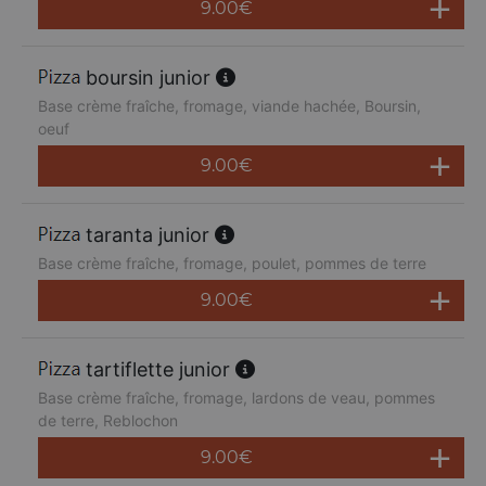
9.00
€
boursin junior
Base crème fraîche, fromage, viande hachée, Boursin,
oeuf
9.00
€
taranta junior
Base crème fraîche, fromage, poulet, pommes de terre
9.00
€
tartiflette junior
Base crème fraîche, fromage, lardons de veau, pommes
de terre, Reblochon
9.00
€