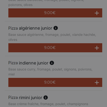
poivrons, olives
9.00
€
algérienne junior
Base sauce algérienne, fromage, poulet, viande hachée,
olives
9.00
€
indienne junior
Base sauce curry, fromage, poulet, oignons, poivrons,
miel
9.00
€
rimini junior
Base crème fraîche, fromage, poulet, champignons