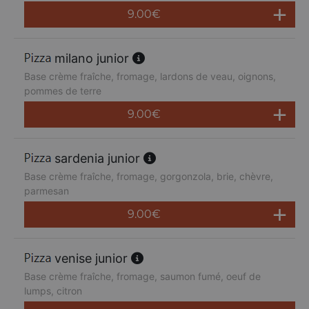
9.00
€
milano junior
Base crème fraîche, fromage, lardons de veau, oignons,
pommes de terre
9.00
€
sardenia junior
Base crème fraîche, fromage, gorgonzola, brie, chèvre,
parmesan
9.00
€
venise junior
Base crème fraîche, fromage, saumon fumé, oeuf de
lumps, citron