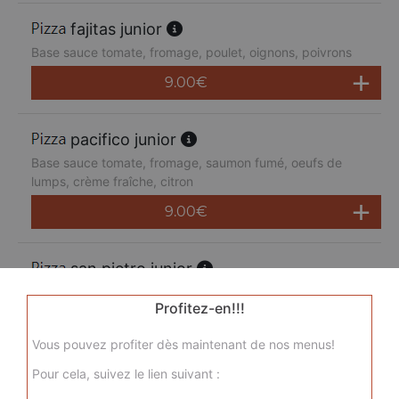
fajitas junior
Base sauce tomate, fromage, poulet, oignons, poivrons
9.00
€
pacifico junior
Base sauce tomate, fromage, saumon fumé, oeufs de
lumps, crème fraîche, citron
9.00
€
san pietro junior
Base sauce tomate, fromage, chorizo, jambon de dinde,
Profitez-en!!!
merguez, champignons
9.00
€
Vous pouvez profiter dès maintenant de nos menus!
Pour cela, suivez le lien suivant :
sicilienne junior