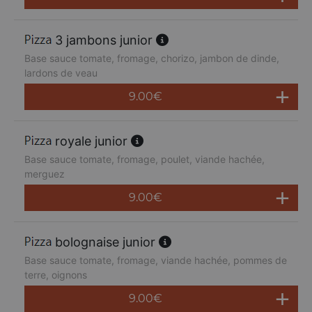
3 jambons junior
Base sauce tomate, fromage, chorizo, jambon de dinde,
lardons de veau
9.00
€
royale junior
Base sauce tomate, fromage, poulet, viande hachée,
merguez
9.00
€
bolognaise junior
Base sauce tomate, fromage, viande hachée, pommes de
terre, oignons
9.00
€