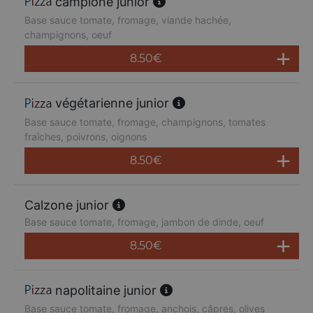
campione junior
Base sauce tomate, fromage, viande hachée,
champignons, oeuf
8.50
€
végétarienne junior
Base sauce tomate, fromage, champignons, tomates
fraîches, poivrons, oignons
8.50
€
Calzone junior
Base sauce tomate, fromage, jambon de dinde, oeuf
8.50
€
napolitaine junior
Base sauce tomate, fromage, anchois, câpres, olives