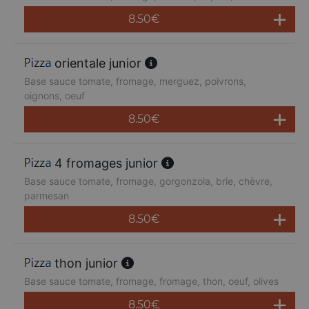
8.50
€
orientale junior
Base sauce tomate, fromage, merguez, poivrons,
oignons, oeuf
8.50
€
4 fromages junior
Base sauce tomate, fromage, gorgonzola, brie, chèvre,
parmesan
8.50
€
thon junior
Base sauce tomate, fromage, fromage, thon, oeuf, olives
8.50
€