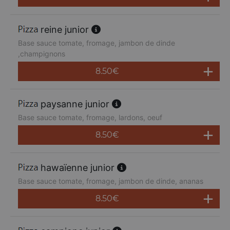
reine junior
Base sauce tomate, fromage, jambon de dinde
,champignons
8.50
€
paysanne junior
Base sauce tomate, fromage, lardons, oeuf
8.50
€
hawaïenne junior
Base sauce tomate, fromage, jambon de dinde, ananas
8.50
€