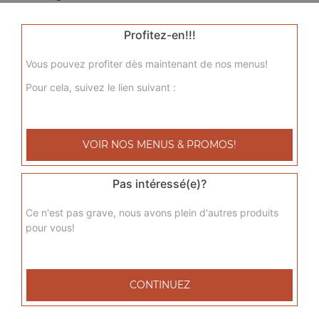
1.50
€
Profitez-en!!!
Vous pouvez profiter dès maintenant de nos menus!
Sprite 33 cl
Pour cela, suivez le lien suivant :
1.50
€
Perrier 33 cl
VOIR NOS MENUS & PROMOS!
1.50
€
Pas intéressé(e)?
Eau minérale 50 cl
Ce n'est pas grave, nous avons plein d'autres produits
pour vous!
1.00
€
Coca-cola 1,25 l
CONTINUEZ
3.00
€