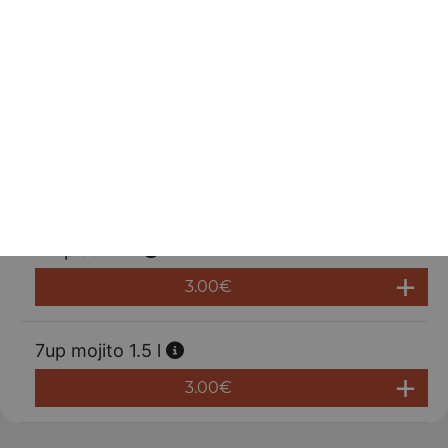
Fanta orange 1,5 l
3.00
€
Oasis tropical 2 l
3.00
€
Tropico 1.5 l
3.00
€
7up mojito 1.5 l
3.00
€