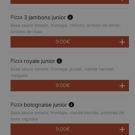
3 jambons junior
Base sauce tomate, fromage, chorizo, jambon de dinde,
lardons de veau
9.00
€
royale junior
Base sauce tomate, fromage, poulet, viande hachée,
merguez
9.00
€
bolognaise junior
Base sauce tomate, fromage, viande hachée, pommes de
terre, oignons
9.00
€