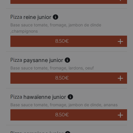
reine junior
Base sauce tomate, fromage, jambon de dinde
,champignons
8.50
€
paysanne junior
Base sauce tomate, fromage, lardons, oeuf
8.50
€
hawaïenne junior
Base sauce tomate, fromage, jambon de dinde, ananas
8.50
€