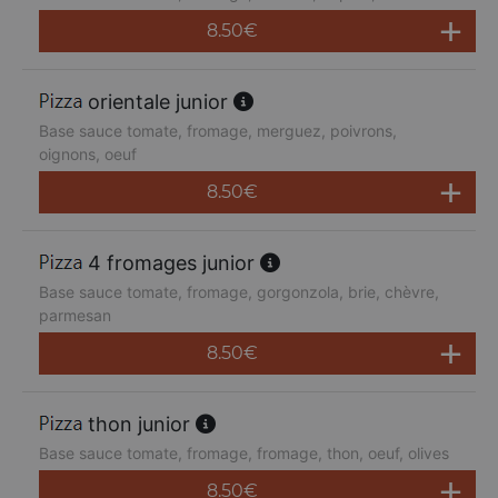
8.50
€
orientale junior
Base sauce tomate, fromage, merguez, poivrons,
oignons, oeuf
8.50
€
4 fromages junior
Base sauce tomate, fromage, gorgonzola, brie, chèvre,
parmesan
8.50
€
thon junior
Base sauce tomate, fromage, fromage, thon, oeuf, olives
8.50
€