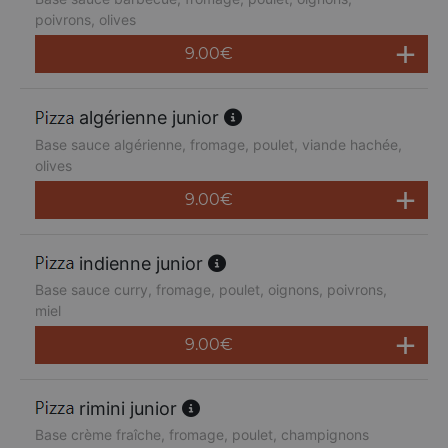
poivrons, olives
9.00
€
algérienne junior
Base sauce algérienne, fromage, poulet, viande hachée,
olives
9.00
€
indienne junior
Base sauce curry, fromage, poulet, oignons, poivrons,
miel
9.00
€
rimini junior
Base crème fraîche, fromage, poulet, champignons