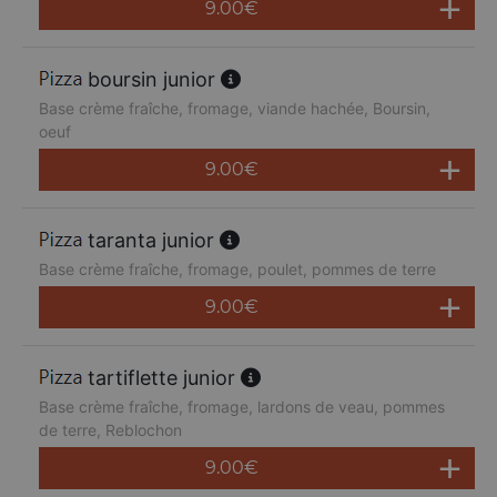
9.00
€
boursin junior
Base crème fraîche, fromage, viande hachée, Boursin,
oeuf
9.00
€
taranta junior
Base crème fraîche, fromage, poulet, pommes de terre
9.00
€
tartiflette junior
Base crème fraîche, fromage, lardons de veau, pommes
de terre, Reblochon
9.00
€