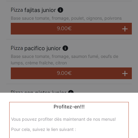
fajitas junior
Base sauce tomate, fromage, poulet, oignons, poivrons
9.00
€
pacifico junior
Base sauce tomate, fromage, saumon fumé, oeufs de
lumps, crème fraîche, citron
9.00
€
san pietro junior
Base sauce tomate, fromage, chorizo, jambon de dinde,
Profitez-en!!!
merguez, champignons
9.00
€
Vous pouvez profiter dès maintenant de nos menus!
Pour cela, suivez le lien suivant :
sicilienne junior