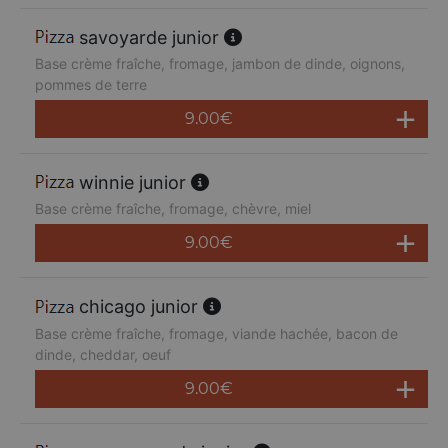
savoyarde junior
Base crème fraîche, fromage, jambon de dinde, oignons,
pommes de terre
9.00
€
winnie junior
Base crème fraîche, fromage, chèvre, miel
9.00
€
chicago junior
Base crème fraîche, fromage, viande hachée, bacon de
dinde, cheddar, oeuf
9.00
€