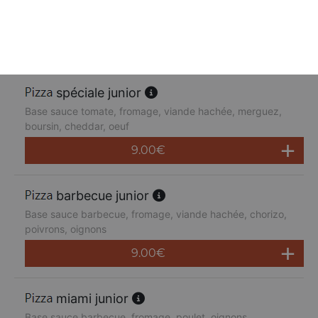
Base sauce tomate, fromage, poulet, poivrons,
champignons, jambon de dinde, cheddar
9.00
€
spéciale junior
Base sauce tomate, fromage, viande hachée, merguez,
boursin, cheddar, oeuf
9.00
€
barbecue junior
Base sauce barbecue, fromage, viande hachée, chorizo,
poivrons, oignons
9.00
€
miami junior
Base sauce barbecue, fromage, poulet, oignons,