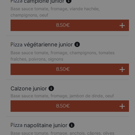
campione junior
Base sauce tomate, fromage, viande hachée,
champignons, oeuf
8.50
€
végétarienne junior
Base sauce tomate, fromage, champignons, tomates
fraîches, poivrons, oignons
8.50
€
Calzone junior
Base sauce tomate, fromage, jambon de dinde, oeuf
8.50
€
napolitaine junior
Base sauce tomate, fromage, anchois, câpres, olives