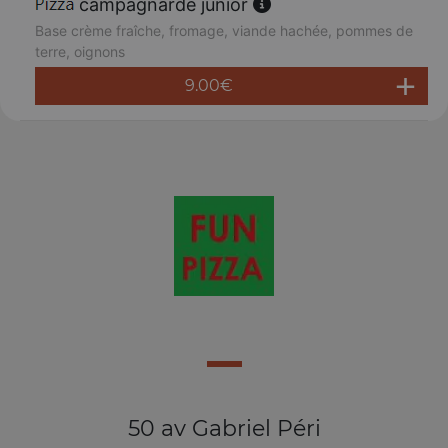
campagnarde junior
Base crème fraîche, fromage, viande hachée, pommes de
terre, oignons
9.00
€
50 av Gabriel Péri