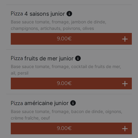
4 saisons junior
Base sauce tomate, fromage, jambon de dinde,
champignons, artichauts, poivrons, olives
9.00
€
fruits de mer junior
Base sauce tomate, fromage, cocktail de fruits de mer,
ail, persil
9.00
€
américaine junior
Base sauce tomate, fromage, bacon de dinde, oignons,
crème fraîche, oeuf
9.00
€