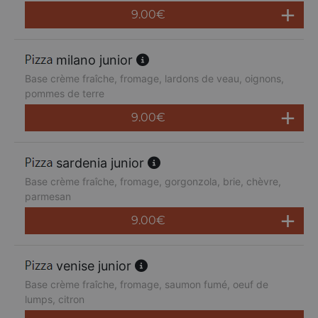
9.00
€
milano junior
Base crème fraîche, fromage, lardons de veau, oignons,
pommes de terre
9.00
€
sardenia junior
Base crème fraîche, fromage, gorgonzola, brie, chèvre,
parmesan
9.00
€
venise junior
Base crème fraîche, fromage, saumon fumé, oeuf de
lumps, citron