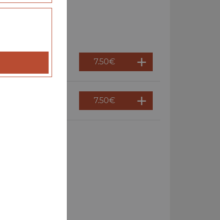
7.50
€
7.50
€