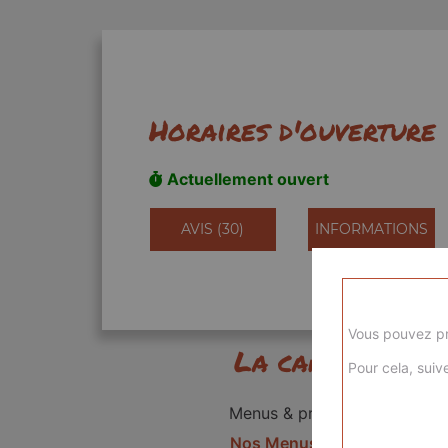
Horaires d'ouverture
Actuellement ouvert
AVIS (30)
INFORMATIONS
Vous pouvez pr
La carte
Pour cela, suive
Menus & promos
Nos Menus kids