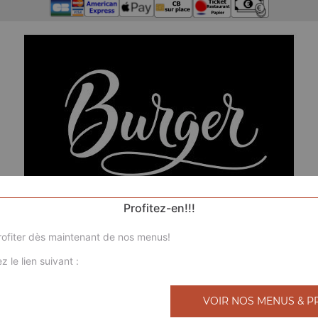
Profitez-en!!!
ofiter dès maintenant de nos menus!
z le lien suivant :
N
VOIR NOS MENUS & P