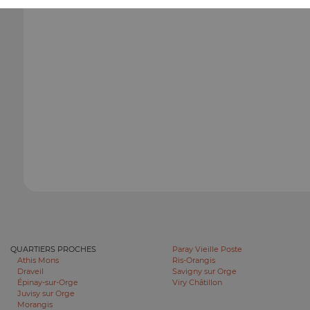
QUARTIERS PROCHES
Paray Vieille Poste
Athis Mons
Ris-Orangis
Draveil
Savigny sur Orge
Épinay-sur-Orge
Viry Châtillon
Juvisy sur Orge
Morangis