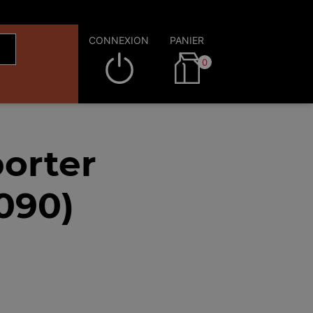
CONNEXION
PANIER
0
orter
090)