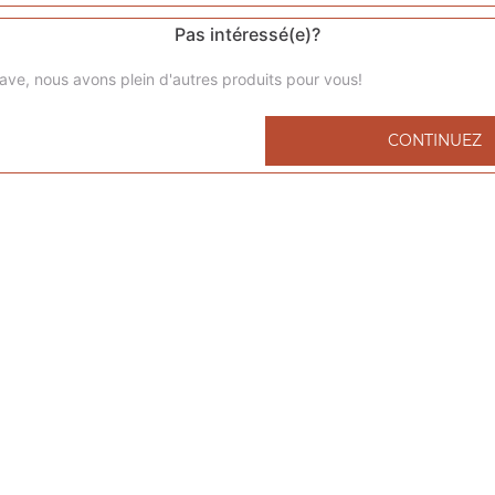
Pas intéressé(e)?
ave, nous avons plein d'autres produits pour vous!
Menu kids nuggets
CONTINUEZ
6 nuggets 1 portion de frites 1 capri-sun 1 compote
Menu kids cheeseburger
1 cheeseburger 1 portion de frites 1 capri-sun 1 compote