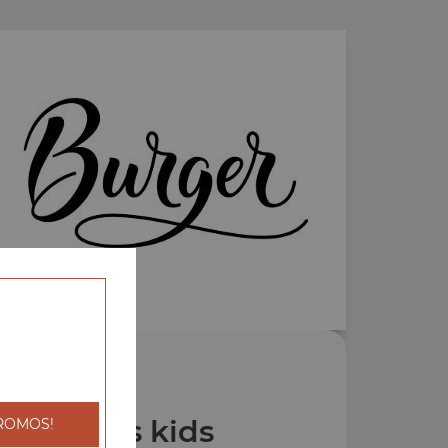
os Menus kids
ROMOS!