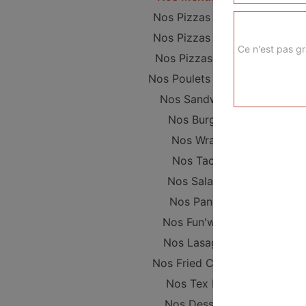
Nos Pizzas Junior
Nos Pizzas Sénior
Ce n'est pas gr
Nos Pizzas Méga
Nos Poulets Braisés
Nos Sandwichs
Nos Burgers
Nos Wraps
Nos Tacos
Nos Salades
Nos Paninis
Nos Fun'wichs
Nos Lasagnes
Nos Fried Chicken
Nos Tex Mex
Nos Desserts