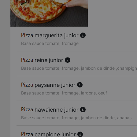
marguerita junior
Base sauce tomate, fromage
reine junior
Base sauce tomate, fromage, jambon de dinde ,champig
paysanne junior
Base sauce tomate, fromage, lardons, oeuf
hawaïenne junior
Base sauce tomate, fromage, jambon de dinde, ananas
campione junior