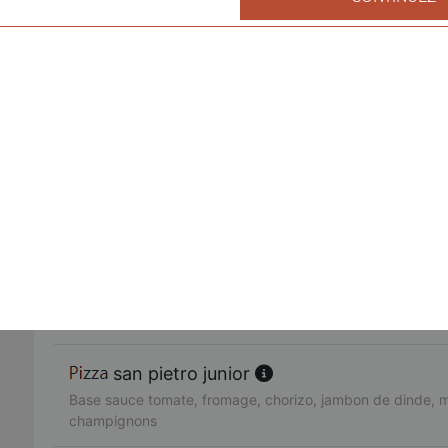
fruits de mer junior
Base sauce tomate, fromage, cocktail de fruits de mer, ail,
américaine junior
Base sauce tomate, fromage, bacon de dinde, oignons, cr
fajitas junior
Base sauce tomate, fromage, poulet, oignons, poivrons
pacifico junior
Base sauce tomate, fromage, saumon fumé, oeufs de lump
citron
san pietro junior
Base sauce tomate, fromage, chorizo, jambon de dinde, 
champignons