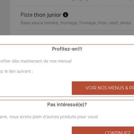
thon junior
Base sauce tomate, fromage, fromage, thon, oeuf, olives
3 jambons junior
Base sauce tomate, fromage, chorizo, jambon de dinde, l
Profitez-en!!!
ofiter dès maintenant de nos menus!
royale junior
z le lien suivant :
Base sauce tomate, fromage, poulet, viande hachée, mer
bolognaise junior
VOIR NOS MENUS & P
Base sauce tomate, fromage, viande hachée, pommes de 
Pas intéressé(e)?
4 saisons junior
ave, nous avons plein d'autres produits pour vous!
Base sauce tomate, fromage, jambon de dinde, champigno
poivrons, olives
CONTINUEZ