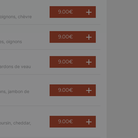
9.00
€
oignons, chèvre
9.00
€
es, oignons
9.00
€
lardons de veau
9.00
€
ons, jambon de
9.00
€
ursin, cheddar,