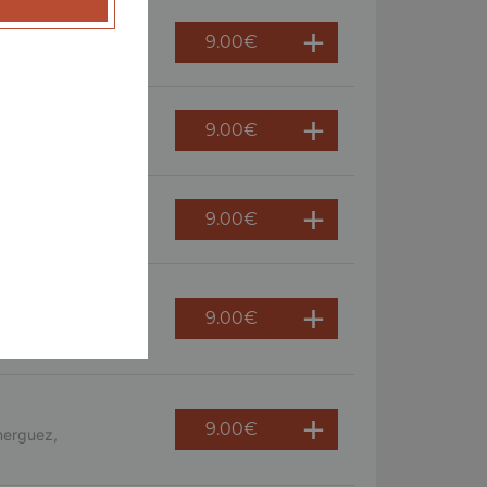
9.00
€
 persil
9.00
€
ème fraîche, oeuf
9.00
€
9.00
€
s, crème fraîche,
9.00
€
merguez,