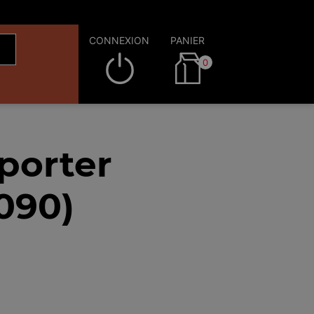
CONNEXION
PANIER
0
porter
090)