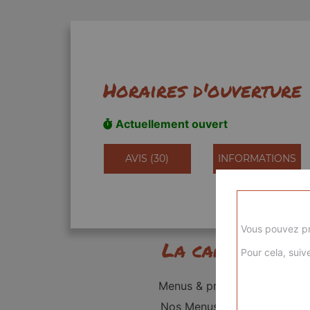
Horaires d'ouverture
Actuellement ouvert
AVIS (30)
INFORMATIONS
Vous pouvez pr
La carte
Pour cela, suive
Menus & promos
Nos Menus kids