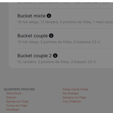
20 tenders, 4 portions de frites, 1 maxi coca cola 1, 25L
Bucket mixte
18 hot wings, 12 tenders, 4 portions de frites, 1 maxi coca
Bucket couple
15 hot wings, 2 portions de frites, 2 boissons 33 cl
Bucket couple 2
12, tenders, 2 portions de frites, 2 boisson 33 cl
QUARTIERS PROCHES
Paray Vieille Poste
Athis Mons
Ris-Orangis
Draveil
Savigny sur Orge
Épinay-sur-Orge
Viry Châtillon
Juvisy sur Orge
Morangis