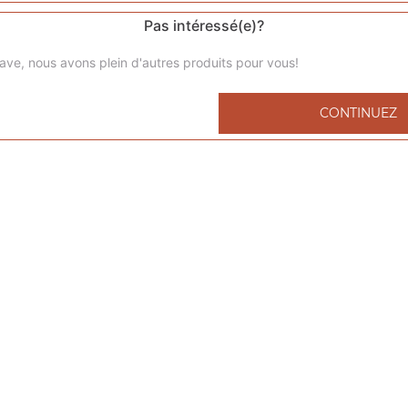
Pas intéressé(e)?
ave, nous avons plein d'autres produits pour vous!
Fried hot wings
CONTINUEZ
7 hot wings, 1 portion de frites, 1 boisson 33 cl
Fried tenders
5 tenders, 1 portion de frites, 1 boisson 33 cl
Fried mixte
4 hot wings, 2 tenders, 1 portion de frites, 1 boisson 33 cl
Bucket wings
30 hot wings, 4 portions de frites, 1 maxi coca cola 1, 25L
Bucket tenders