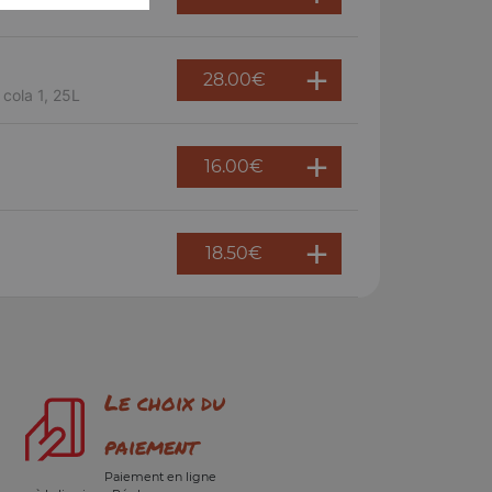
28.00
€
 cola 1, 25L
16.00
€
18.50
€
Le choix du
paiement
Paiement en ligne