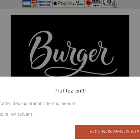
Profitez-en!!!
ofiter dès maintenant de nos menus!
z le lien suivant :
VOIR NOS MENUS & P
No