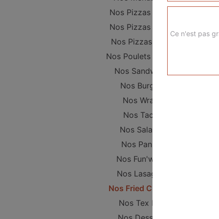
Nos Pizzas Junior
Nos Pizzas Sénior
Ce n'est pas gr
Nos Pizzas Méga
Nos Poulets Braisés
Nos Sandwichs
Nos Burgers
Nos Wraps
Nos Tacos
Nos Salades
Nos Paninis
Nos Fun'wichs
Nos Lasagnes
Nos Fried Chicken
Nos Tex Mex
Nos Desserts