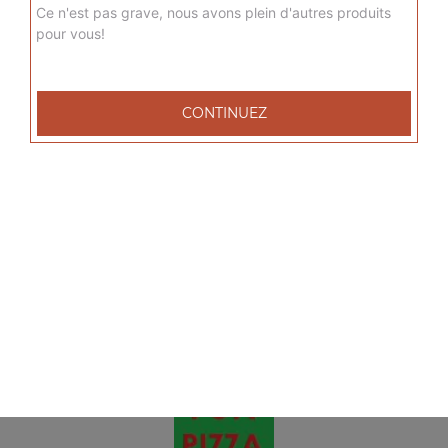
Ce n'est pas grave, nous avons plein d'autres produits
Onions rings 8 pcs
pour vous!
9.00
€
CONTINUEZ
Calamars fritti 10 pcs
9.00
€
Mix tex mex 9 pcs
9.00
€