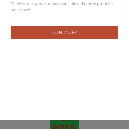
Ce n'est pas grave, nous avons plein d'autres produits
Onions rings 8 pcs
pour vous!
9.00
€
CONTINUEZ
Calamars fritti 10 pcs
9.00
€
Mix tex mex 9 pcs
9.00
€