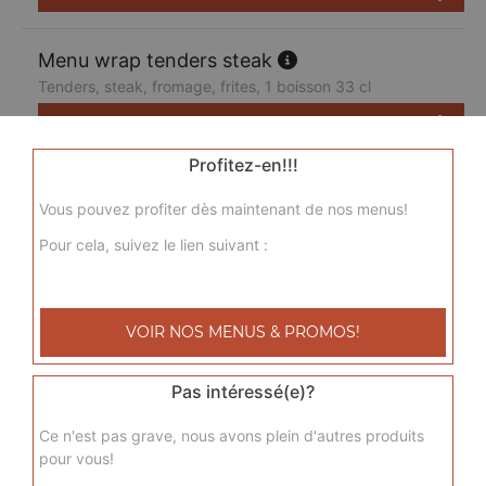
Menu wrap tenders steak
Tenders, steak, fromage, frites, 1 boisson 33 cl
9.50
€
Profitez-en!!!
Vous pouvez profiter dès maintenant de nos menus!
Pour cela, suivez le lien suivant :
VOIR NOS MENUS & PROMOS!
Pas intéressé(e)?
Ce n'est pas grave, nous avons plein d'autres produits
pour vous!