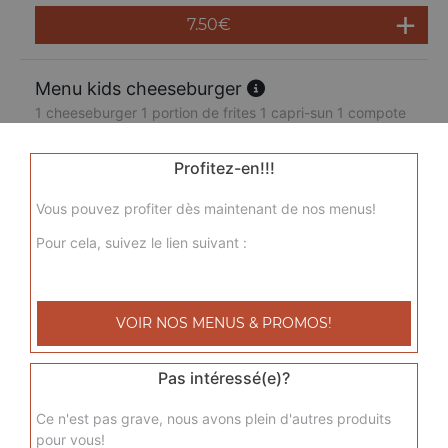
7.50
€
Menu kids cheeseburger
1 cheeseburger 1 portion de frites 1 capri-sun 1 compote
7.50
€
Profitez-en!!!
Vous pouvez profiter dès maintenant de nos menus!
Pour cela, suivez le lien suivant :
VOIR NOS MENUS & PROMOS!
Pas intéressé(e)?
Ce n'est pas grave, nous avons plein d'autres produits
pour vous!