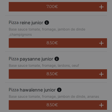
7.00
€
reine junior
Base sauce tomate, fromage, jambon de dinde
,champignons
8.50
€
paysanne junior
Base sauce tomate, fromage, lardons, oeuf
8.50
€
hawaïenne junior
Base sauce tomate, fromage, jambon de dinde, ananas
8.50
€