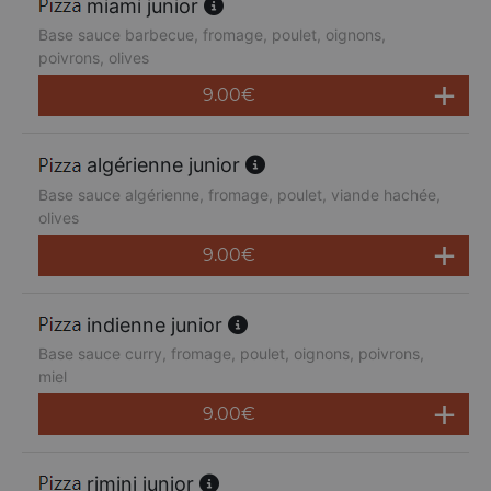
miami junior
Base sauce barbecue, fromage, poulet, oignons,
poivrons, olives
9.00
€
algérienne junior
Base sauce algérienne, fromage, poulet, viande hachée,
olives
9.00
€
indienne junior
Base sauce curry, fromage, poulet, oignons, poivrons,
miel
9.00
€
rimini junior