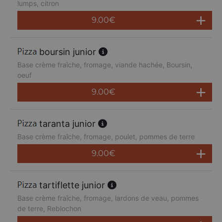
lumps, citron
9.00
€
boursin junior
Base crème fraîche, fromage, viande hachée, Boursin,
oeuf
9.00
€
taranta junior
Base crème fraîche, fromage, poulet, pommes de terre
9.00
€
tartiflette junior
Base crème fraîche, fromage, lardons de veau, pommes
de terre, Reblochon