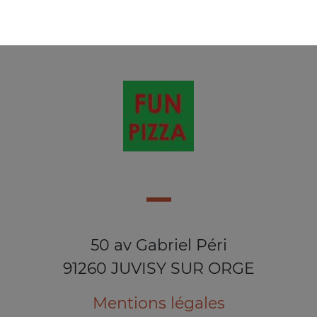
18.50
€
50 av Gabriel Péri
91260 JUVISY SUR ORGE
Mentions légales