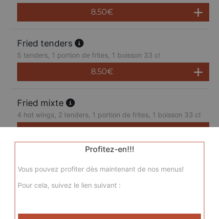
8.50
€
Fried tenders
5 tenders, 1 portion de frites, 1 boisson 33 cl
8.50
€
Fried mixte
4 hot wings, 2 tenders, 1 portion de frites, 1 boisson 33 cl
8.50
€
Profitez-en!!!
Bucket wings
Vous pouvez profiter dès maintenant de nos menus!
30 hot wings, 4 portions de frites, 1 maxi coca cola 1, 25L
Pour cela, suivez le lien suivant :
28.00
€