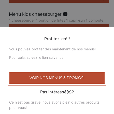
Menu kids cheeseburger
1 cheeseburger 1 portion de frites 1 capri-sun 1 compote
7.50
€
Profitez-en!!!
Vous pouvez profiter dès maintenant de nos menus!
Pour cela, suivez le lien suivant :
VOIR NOS MENUS & PROMOS!
Pas intéressé(e)?
Ce n'est pas grave, nous avons plein d'autres produits
pour vous!