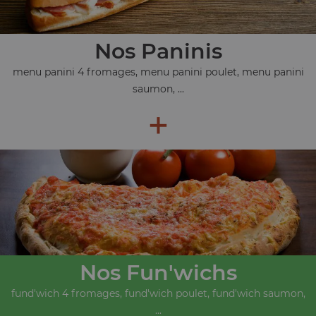
Nos Paninis
menu panini 4 fromages, menu panini poulet, menu panini
saumon, ...
+
Nos Fun'wichs
fund'wich 4 fromages, fund'wich poulet, fund'wich saumon,
...