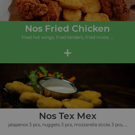
Nos Fried Chicken
fried hot wings, fried tenders, fried mixte, ...
+
Nos Tex Mex
jalapenos 3 pcs, nuggets 3 pcs, mozzarella sticks 3 pcs, ...