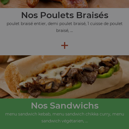
Nos Poulets Braisés
poulet braisé entier, demi poulet braisé, 1 cuisse de poulet
braisé, ...
+
Nos Sandwichs
menu sandwich kebab, menu sandwich chikka curry, menu
sandwich végétarien, ...