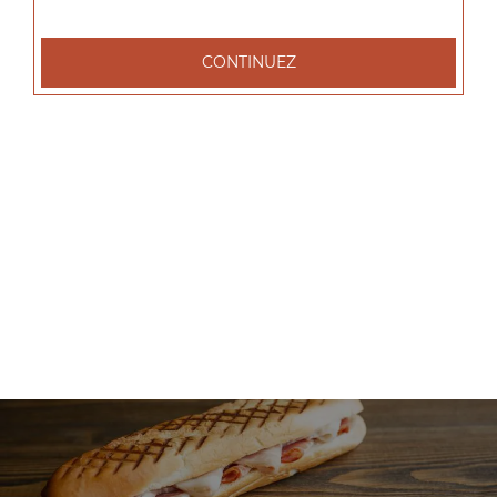
+
CONTINUEZ
Nos Salades
salade tenders, salade chèvre chaud, salade parisienne, ...
+