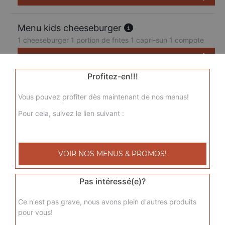
Menu kids cheeseburger
1 cheeseburger 1 portion de frites 1 capri-sun 1 compote
7.50
€
Profitez-en!!!
Vous pouvez profiter dès maintenant de nos menus!
Pour cela, suivez le lien suivant :
VOIR NOS MENUS & PROMOS!
Pas intéressé(e)?
Ce n'est pas grave, nous avons plein d'autres produits
pour vous!