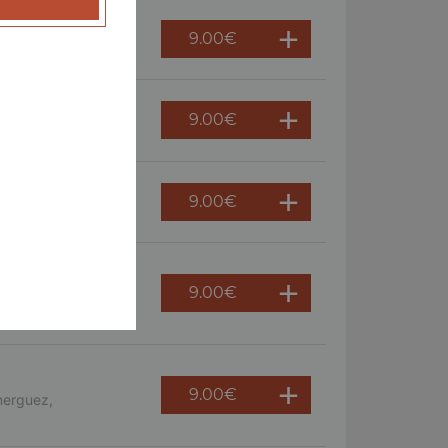
9.00
€
 persil
9.00
€
ème fraîche, oeuf
9.00
€
9.00
€
s, crème fraîche,
9.00
€
merguez,