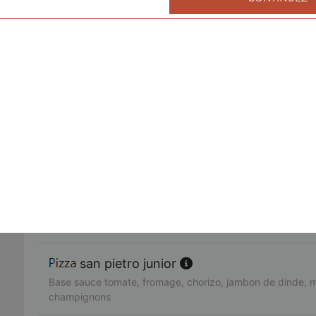
fruits de mer junior
Base sauce tomate, fromage, cocktail de fruits de mer, ail,
américaine junior
Base sauce tomate, fromage, bacon de dinde, oignons, cr
fajitas junior
Base sauce tomate, fromage, poulet, oignons, poivrons
pacifico junior
Base sauce tomate, fromage, saumon fumé, oeufs de lump
citron
san pietro junior
Base sauce tomate, fromage, chorizo, jambon de dinde, 
champignons