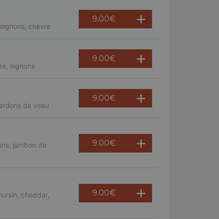
9.00
€
oignons, chèvre
9.00
€
es, oignons
9.00
€
lardons de veau
9.00
€
ons, jambon de
9.00
€
ursin, cheddar,