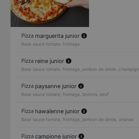
marguerita junior
Base sauce tomate, fromage
reine junior
Base sauce tomate, fromage, jambon de dinde ,champig
paysanne junior
Base sauce tomate, fromage, lardons, oeuf
hawaïenne junior
Base sauce tomate, fromage, jambon de dinde, ananas
campione junior