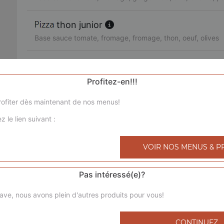
thon junior
Base sauce tomate, fromage, fromage, thon, oeuf, olives
3 jambons junior
Base sauce tomate, fromage, chorizo, jambon de dinde, l
Profitez-en!!!
ofiter dès maintenant de nos menus!
royale junior
z le lien suivant :
Base sauce tomate, fromage, poulet, viande hachée, mer
bolognaise junior
VOIR NOS MENUS & P
Base sauce tomate, fromage, viande hachée, pommes de 
Pas intéressé(e)?
4 saisons junior
ave, nous avons plein d'autres produits pour vous!
Base sauce tomate, fromage, jambon de dinde, champigno
poivrons, olives
CONTINUEZ