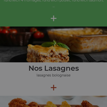
fund'wich 4 fromages, fund'wich poulet, fund'wich saumon,
...
+
Nos Lasagnes
lasagnes bolognaise
+