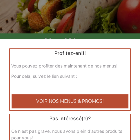
Nos Wraps
menu wrap tenders, menu wrap tenders steak
Profitez-en!!!
+
Vous pouvez profiter dès maintenant de nos menus!
Pour cela, suivez le lien suivant :
VOIR NOS MENUS & PROMOS!
Pas intéressé(e)?
Nos Tacos
Ce n'est pas grave, nous avons plein d'autres produits
pour vous!