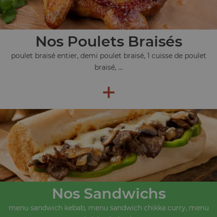
Nos Poulets Braisés
poulet braisé entier, demi poulet braisé, 1 cuisse de poulet
braisé, ...
+
Nos Sandwichs
menu sandwich kebab, menu sandwich chikka curry, menu