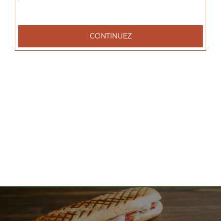
tacos l 1 viande, tacos xl 2 viandes, tacos xxl 3 viandes, ...
+
CONTINUEZ
Nos Salades
salade tenders, salade chèvre chaud, salade parisienne, ...
+