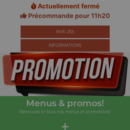
Actuellement fermé
Précommande pour 11h20
AVIS (30)
INFORMATIONS
Menus & promos!
Retrouvez ici tous nos menus et promotions!
+