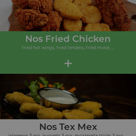
Nos Fried Chicken
fried hot wings, fried tenders, fried mixte, ...
+
Nos Tex Mex
jalapenos 3 pcs, nuggets 3 pcs, mozzarella sticks 3 pcs, ...