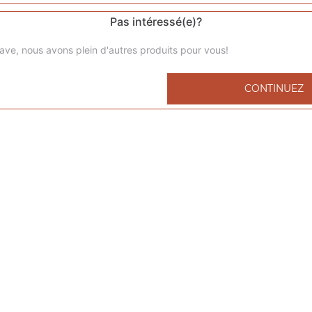
Pas intéressé(e)?
ave, nous avons plein d'autres produits pour vous!
Menu kids nuggets
CONTINUEZ
6 nuggets 1 portion de frites 1 capri-sun 1 compote
Menu kids cheeseburger
1 cheeseburger 1 portion de frites 1 capri-sun 1 compote