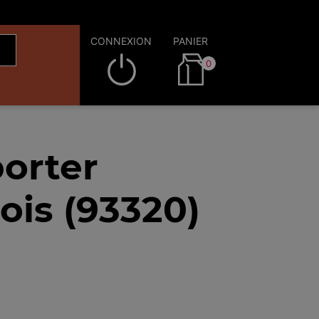
CONNEXION
PANIER
0
orter
ois (93320)