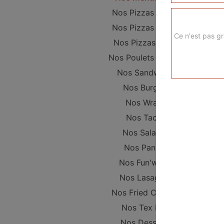
Nos Pizzas Junior
Nos Pizzas Sénior
Ce n'est pas gr
Nos Pizzas Méga
Nos Poulets Braisés
Nos Sandwichs
Nos Burgers
Nos Wraps
Nos Tacos
Nos Salades
Nos Paninis
Nos Fun'wichs
Nos Lasagnes
Nos Fried Chicken
Nos Tex Mex
Nos Desserts