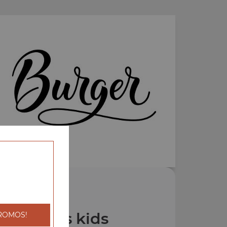
os Menus kids
ROMOS!