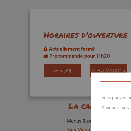
Horaires d'ouverture
Actuellement fermé
Précommande pour 11h20
AVIS (30)
INFORMATIONS
Vous pouvez pr
La carte
Pour cela, suive
Menus & promos
Nos Menus kids