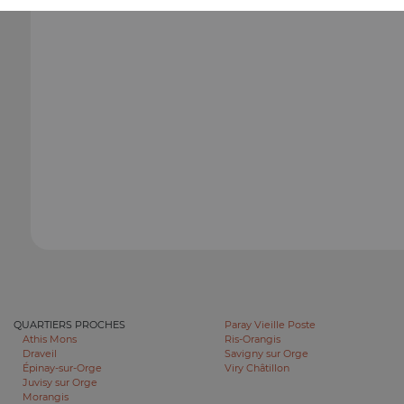
QUARTIERS PROCHES
Paray Vieille Poste
Athis Mons
Ris-Orangis
Draveil
Savigny sur Orge
Épinay-sur-Orge
Viry Châtillon
Juvisy sur Orge
Morangis