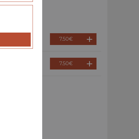
7.50
€
7.50
€