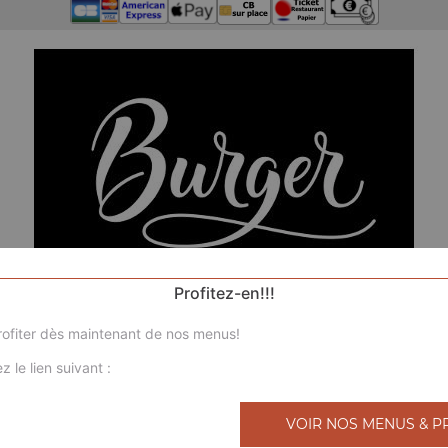
Profitez-en!!!
ofiter dès maintenant de nos menus!
z le lien suivant :
N
VOIR NOS MENUS & P