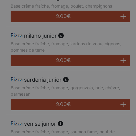
Base crème fraîche, fromage, poulet, champignons
9.00
€
milano junior
Base crème fraîche, fromage, lardons de veau, oignons,
pommes de terre
9.00
€
sardenia junior
Base crème fraîche, fromage, gorgonzola, brie, chèvre,
parmesan
9.00
€
venise junior
Base crème fraîche, fromage, saumon fumé, oeuf de