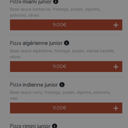
miami junior
Base sauce barbecue, fromage, poulet, oignons,
poivrons, olives
9.00
€
algérienne junior
Base sauce algérienne, fromage, poulet, viande hachée,
olives
9.00
€
indienne junior
Base sauce curry, fromage, poulet, oignons, poivrons,
miel
9.00
€
rimini junior