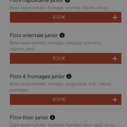
napolitaine junior
Base sauce tomate, fromage, anchois, câpres, olives
8.50
€
orientale junior
Base sauce tomate, fromage, merguez, poivrons,
oignons, oeuf
8.50
€
4 fromages junior
Base sauce tomate, fromage, gorgonzola, brie, chèvre,
parmesan
8.50
€
thon junior
Base sauce tomate, fromage, fromage, thon, oeuf, olives