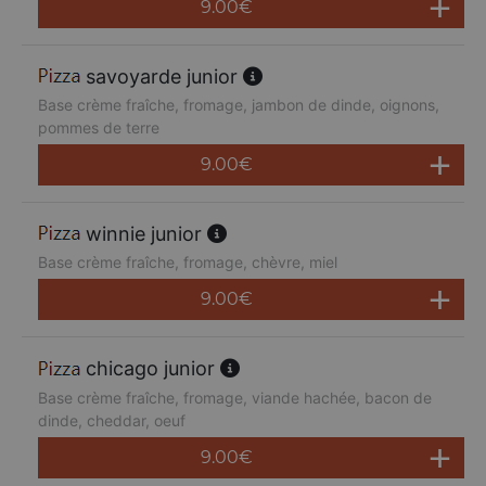
9.00
€
savoyarde junior
Base crème fraîche, fromage, jambon de dinde, oignons,
pommes de terre
9.00
€
winnie junior
Base crème fraîche, fromage, chèvre, miel
9.00
€
chicago junior
Base crème fraîche, fromage, viande hachée, bacon de
dinde, cheddar, oeuf
9.00
€