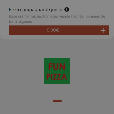
campagnarde junior
Base crème fraîche, fromage, viande hachée, pommes de
terre, oignons
9.00
€