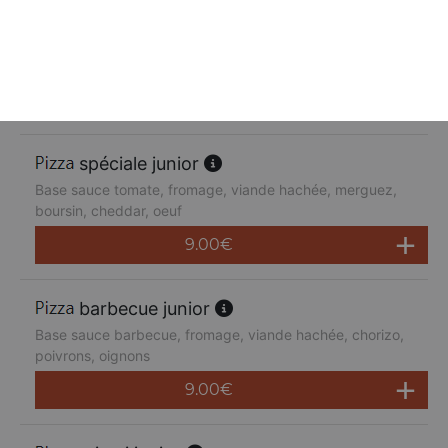
suprême junior
Base sauce tomate, fromage, poulet, poivrons,
champignons, jambon de dinde, cheddar
9.00
€
spéciale junior
Base sauce tomate, fromage, viande hachée, merguez,
boursin, cheddar, oeuf
9.00
€
barbecue junior
Base sauce barbecue, fromage, viande hachée, chorizo,
poivrons, oignons
9.00
€