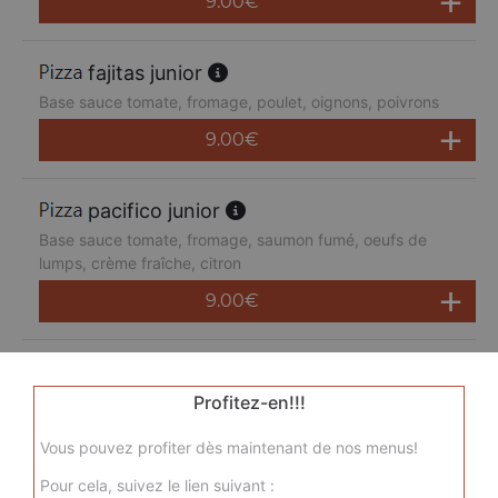
9.00
€
fajitas junior
Base sauce tomate, fromage, poulet, oignons, poivrons
9.00
€
pacifico junior
Base sauce tomate, fromage, saumon fumé, oeufs de
lumps, crème fraîche, citron
9.00
€
san pietro junior
Base sauce tomate, fromage, chorizo, jambon de dinde,
Profitez-en!!!
merguez, champignons
Vous pouvez profiter dès maintenant de nos menus!
9.00
€
Pour cela, suivez le lien suivant :