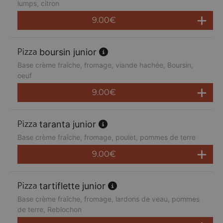
lumps, citron
9.00
€
boursin junior
Base crème fraîche, fromage, viande hachée, Boursin,
oeuf
9.00
€
taranta junior
Base crème fraîche, fromage, poulet, pommes de terre
9.00
€
tartiflette junior
Base crème fraîche, fromage, lardons de veau, pommes
de terre, Reblochon