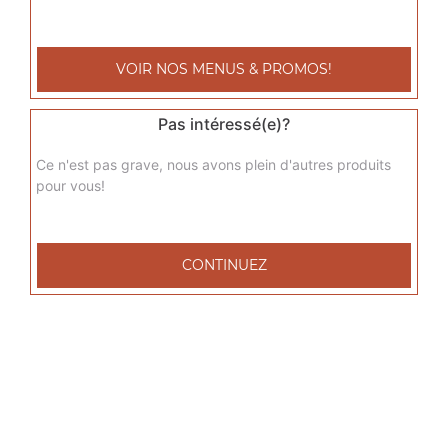
sicilienne junior
Base sauce tomate, fromage, jambon de dinde, poivrons,
VOIR NOS MENUS & PROMOS!
oignons, chèvre
9.00
€
Pas intéressé(e)?
Ce n'est pas grave, nous avons plein d'autres produits
del grec junior
pour vous!
Base sauce tomate, fromage, viande grec, tomates
fraîches, oignons
9.00
€
CONTINUEZ
raclette junior
Base sauce tomate, fromage, raclette, pommes de terre,
lardons de veau
9.00
€