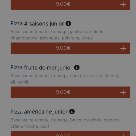
9.00
€
4 saisons junior
Base sauce tomate, fromage, jambon de dinde,
champignons, artichauts, poivrons, olives
9.00
€
fruits de mer junior
Base sauce tomate, fromage, cocktail de fruits de mer,
ail, persil
9.00
€
américaine junior
Base sauce tomate, fromage, bacon de dinde, oignons,
crème fraîche, oeuf