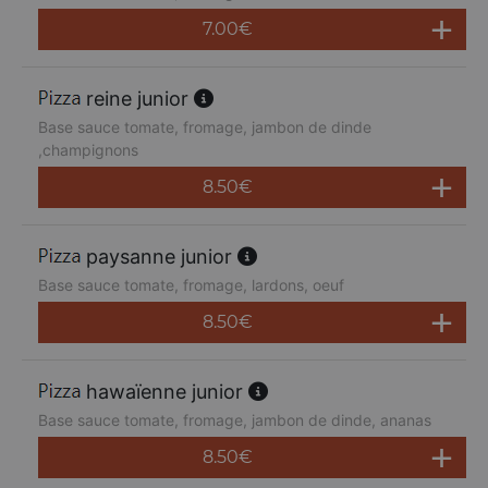
7.00
€
reine junior
Base sauce tomate, fromage, jambon de dinde
,champignons
8.50
€
paysanne junior
Base sauce tomate, fromage, lardons, oeuf
8.50
€
hawaïenne junior
Base sauce tomate, fromage, jambon de dinde, ananas
8.50
€