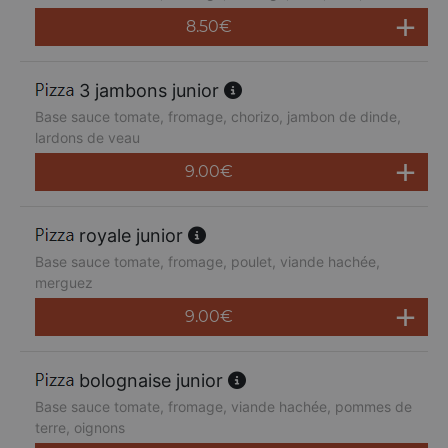
8.50
€
3 jambons junior
Base sauce tomate, fromage, chorizo, jambon de dinde,
lardons de veau
9.00
€
royale junior
Base sauce tomate, fromage, poulet, viande hachée,
merguez
9.00
€
bolognaise junior
Base sauce tomate, fromage, viande hachée, pommes de
terre, oignons