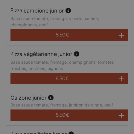
campione junior
Base sauce tomate, fromage, viande hachée,
champignons, oeuf
8.50
€
végétarienne junior
Base sauce tomate, fromage, champignons, tomates
fraîches, poivrons, oignons
8.50
€
Calzone junior
Base sauce tomate, fromage, jambon de dinde, oeuf
8.50
€