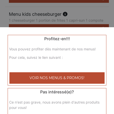
Menu kids cheeseburger
1 cheeseburger 1 portion de frites 1 capri-sun 1 compote
7.50
€
Profitez-en!!!
Vous pouvez profiter dès maintenant de nos menus!
Pour cela, suivez le lien suivant :
VOIR NOS MENUS & PROMOS!
Pas intéressé(e)?
Ce n'est pas grave, nous avons plein d'autres produits
pour vous!