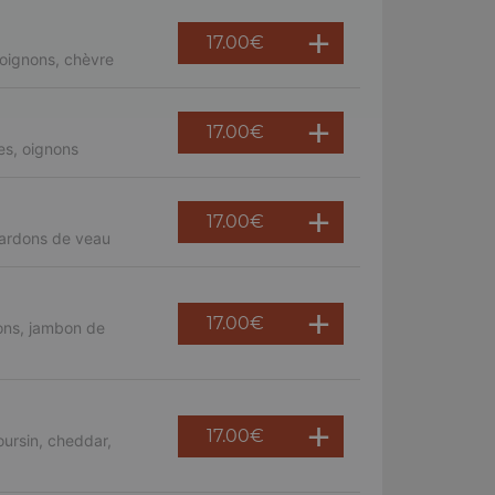
17.00
€
oignons, chèvre
17.00
€
es, oignons
17.00
€
lardons de veau
17.00
€
ons, jambon de
17.00
€
ursin, cheddar,