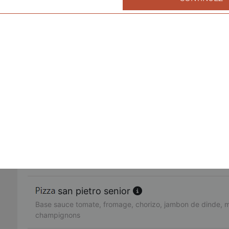
fruits de mer senior
Base sauce tomate, fromage, cocktail de fruits de mer, ail,
américaine senior
Base sauce tomate, fromage, bacon de dinde, oignons, cr
fajitas senior
Base sauce tomate, fromage, poulet, oignons, poivrons
pacifico senior
Base sauce tomate, fromage, saumon fumé, oeufs de lump
citron
san pietro senior
Base sauce tomate, fromage, chorizo, jambon de dinde, 
champignons