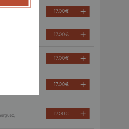
17.00
€
 persil
17.00
€
ème fraîche, oeuf
17.00
€
17.00
€
s, crème fraîche,
17.00
€
merguez,