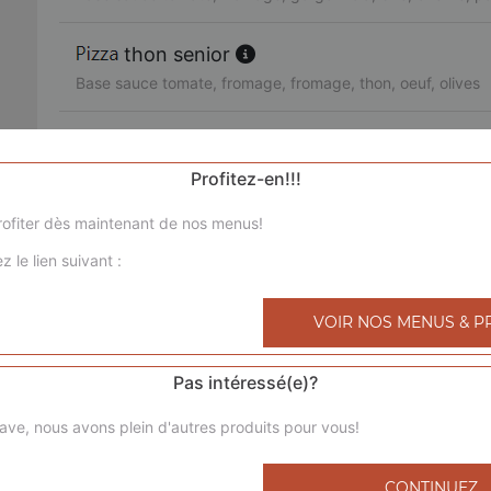
thon senior
Base sauce tomate, fromage, fromage, thon, oeuf, olives
3 jambons senior
Base sauce tomate, fromage, chorizo, jambon de dinde, l
Profitez-en!!!
ofiter dès maintenant de nos menus!
royale senior
z le lien suivant :
Base sauce tomate, fromage, poulet, viande hachée, mer
bolognaise senior
VOIR NOS MENUS & P
Base sauce tomate, fromage, viande hachée, pommes de 
Pas intéressé(e)?
4 saisons senior
ave, nous avons plein d'autres produits pour vous!
Base sauce tomate, fromage, jambon de dinde, champigno
poivrons, olives
CONTINUEZ