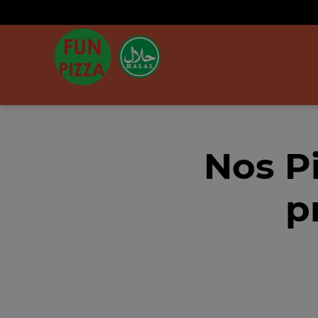
Nos P
p