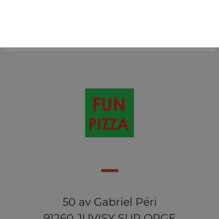
fromage, kebab, oignons, poivrons + 1 boisson 33 cl au
choix
8.50
€
50 av Gabriel Péri
91260 JUVISY SUR ORGE