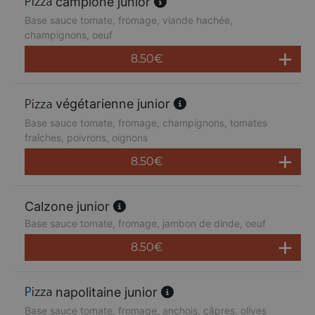
campione junior
Base sauce tomate, fromage, viande hachée,
champignons, oeuf
8.50
€
végétarienne junior
Base sauce tomate, fromage, champignons, tomates
fraîches, poivrons, oignons
8.50
€
Calzone junior
Base sauce tomate, fromage, jambon de dinde, oeuf
8.50
€
napolitaine junior
Base sauce tomate, fromage, anchois, câpres, olives