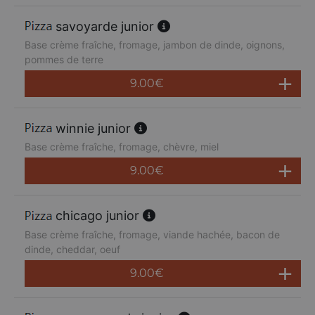
savoyarde junior
Base crème fraîche, fromage, jambon de dinde, oignons,
pommes de terre
9.00
€
winnie junior
Base crème fraîche, fromage, chèvre, miel
9.00
€
chicago junior
Base crème fraîche, fromage, viande hachée, bacon de
dinde, cheddar, oeuf
9.00
€