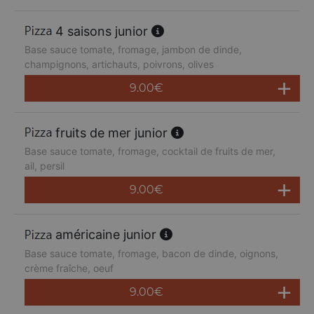
4 saisons junior
Base sauce tomate, fromage, jambon de dinde,
champignons, artichauts, poivrons, olives
9.00
€
fruits de mer junior
Base sauce tomate, fromage, cocktail de fruits de mer,
ail, persil
9.00
€
américaine junior
Base sauce tomate, fromage, bacon de dinde, oignons,
crème fraîche, oeuf
9.00
€