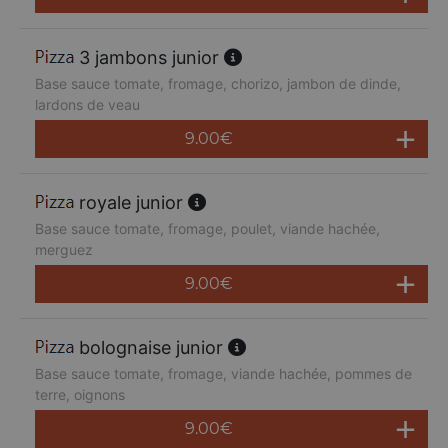
3 jambons junior
Base sauce tomate, fromage, chorizo, jambon de dinde,
lardons de veau
9.00
€
royale junior
Base sauce tomate, fromage, poulet, viande hachée,
merguez
9.00
€
bolognaise junior
Base sauce tomate, fromage, viande hachée, pommes de
terre, oignons
9.00
€