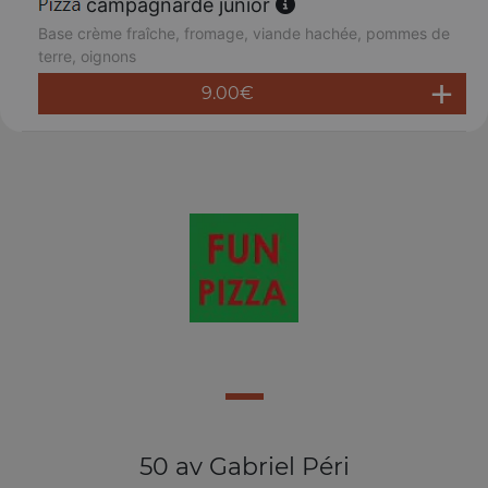
campagnarde junior
Base crème fraîche, fromage, viande hachée, pommes de
terre, oignons
9.00
€
50 av Gabriel Péri