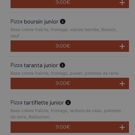
9.00
€
boursin junior
Base crème fraîche, fromage, viande hachée, Boursin,
oeuf
9.00
€
taranta junior
Base crème fraîche, fromage, poulet, pommes de terre
9.00
€
tartiflette junior
Base crème fraîche, fromage, lardons de veau, pommes
de terre, Reblochon
9.00
€