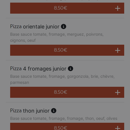
8.50
€
orientale junior
Base sauce tomate, fromage, merguez, poivrons,
oignons, oeuf
8.50
€
4 fromages junior
Base sauce tomate, fromage, gorgonzola, brie, chèvre,
parmesan
8.50
€
thon junior
Base sauce tomate, fromage, fromage, thon, oeuf, olives
8.50
€