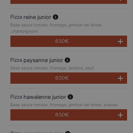
reine junior
Base sauce tomate, fromage, jambon de dinde
,champignons
8.50
€
paysanne junior
Base sauce tomate, fromage, lardons, oeuf
8.50
€
hawaïenne junior
Base sauce tomate, fromage, jambon de dinde, ananas
8.50
€