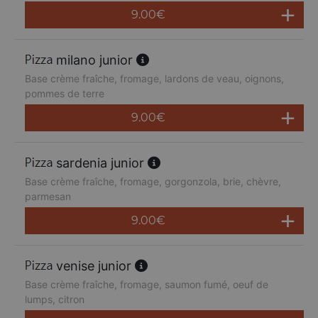
9.00
€
milano junior
Base crème fraîche, fromage, lardons de veau, oignons,
pommes de terre
9.00
€
sardenia junior
Base crème fraîche, fromage, gorgonzola, brie, chèvre,
parmesan
9.00
€
venise junior
Base crème fraîche, fromage, saumon fumé, oeuf de
lumps, citron