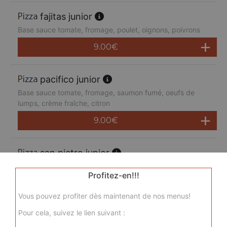
fajitas junior
Base sauce tomate, fromage, poulet, oignons, poivrons
9.00
€
pacifico junior
Base sauce tomate, fromage, saumon fumé, oeufs de
lumps, crème fraîche, citron
9.00
€
san pietro junior
Base sauce tomate, fromage, chorizo, jambon de dinde,
Profitez-en!!!
merguez, champignons
9.00
€
Vous pouvez profiter dès maintenant de nos menus!
Pour cela, suivez le lien suivant :
sicilienne junior