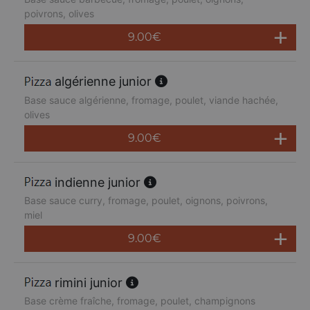
poivrons, olives
9.00
€
algérienne junior
Base sauce algérienne, fromage, poulet, viande hachée,
olives
9.00
€
indienne junior
Base sauce curry, fromage, poulet, oignons, poivrons,
miel
9.00
€
rimini junior
Base crème fraîche, fromage, poulet, champignons