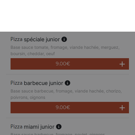
Base sauce tomate, fromage, poulet, poivrons,
champignons, jambon de dinde, cheddar
9.00
€
spéciale junior
Base sauce tomate, fromage, viande hachée, merguez,
boursin, cheddar, oeuf
9.00
€
barbecue junior
Base sauce barbecue, fromage, viande hachée, chorizo,
poivrons, oignons
9.00
€
miami junior
Base sauce barbecue, fromage, poulet, oignons,