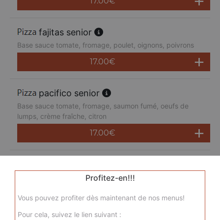
17.00
€
fajitas senior
Base sauce tomate, fromage, poulet, oignons, poivrons
17.00
€
pacifico senior
Base sauce tomate, fromage, saumon fumé, oeufs de
lumps, crème fraîche, citron
17.00
€
san pietro senior
Base sauce tomate, fromage, chorizo, jambon de dinde,
Profitez-en!!!
merguez, champignons
Vous pouvez profiter dès maintenant de nos menus!
17.00
€
Pour cela, suivez le lien suivant :