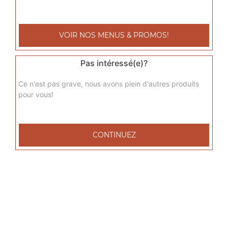
sicilienne senior
Base sauce tomate, fromage, jambon de dinde, poivrons,
VOIR NOS MENUS & PROMOS!
oignons, chèvre
17.00
€
Pas intéressé(e)?
Ce n'est pas grave, nous avons plein d'autres produits
del grec senior
pour vous!
Base sauce tomate, fromage, viande grec, tomates
fraîches, oignons
17.00
€
CONTINUEZ
raclette senior
Base sauce tomate, fromage, raclette, pommes de terre,
lardons de veau
17.00
€