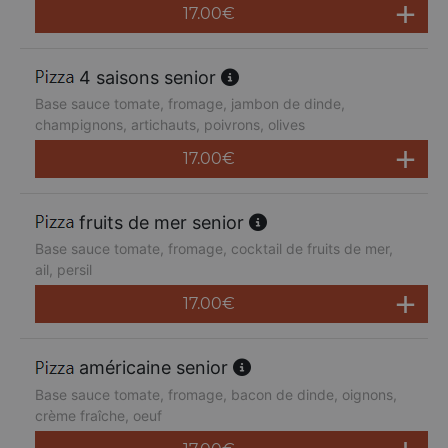
17.00
€
4 saisons senior
Base sauce tomate, fromage, jambon de dinde,
champignons, artichauts, poivrons, olives
17.00
€
fruits de mer senior
Base sauce tomate, fromage, cocktail de fruits de mer,
ail, persil
17.00
€
américaine senior
Base sauce tomate, fromage, bacon de dinde, oignons,
crème fraîche, oeuf