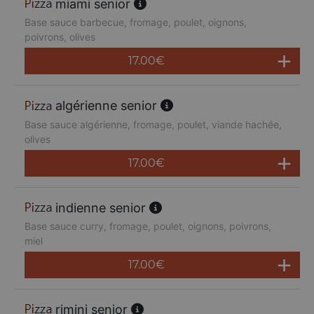
miami senior
Base sauce barbecue, fromage, poulet, oignons,
poivrons, olives
17.00
€
algérienne senior
Base sauce algérienne, fromage, poulet, viande hachée,
olives
17.00
€
indienne senior
Base sauce curry, fromage, poulet, oignons, poivrons,
miel
17.00
€
rimini senior