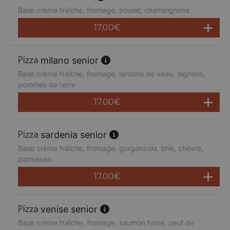
Base crème fraîche, fromage, poulet, champignons
17.00
€
milano senior
Base crème fraîche, fromage, lardons de veau, oignons,
pommes de terre
17.00
€
sardenia senior
Base crème fraîche, fromage, gorgonzola, brie, chèvre,
parmesan
17.00
€
venise senior
Base crème fraîche, fromage, saumon fumé, oeuf de