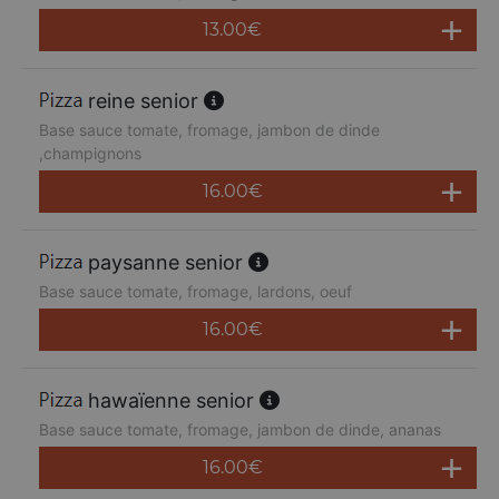
13.00
€
reine senior
Base sauce tomate, fromage, jambon de dinde
,champignons
16.00
€
paysanne senior
Base sauce tomate, fromage, lardons, oeuf
16.00
€
hawaïenne senior
Base sauce tomate, fromage, jambon de dinde, ananas
16.00
€