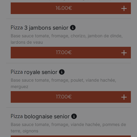
16.00
€
3 jambons senior
Base sauce tomate, fromage, chorizo, jambon de dinde,
lardons de veau
17.00
€
royale senior
Base sauce tomate, fromage, poulet, viande hachée,
merguez
17.00
€
bolognaise senior
Base sauce tomate, fromage, viande hachée, pommes de
terre, oignons