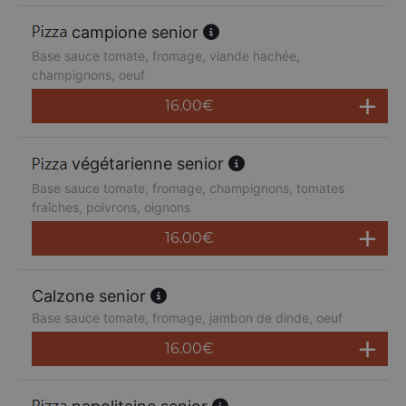
campione senior
Base sauce tomate, fromage, viande hachée,
champignons, oeuf
16.00
€
végétarienne senior
Base sauce tomate, fromage, champignons, tomates
fraîches, poivrons, oignons
16.00
€
Calzone senior
Base sauce tomate, fromage, jambon de dinde, oeuf
16.00
€