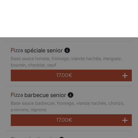
suprême senior
Base sauce tomate, fromage, poulet, poivrons,
champignons, jambon de dinde, cheddar
17.00
€
spéciale senior
Base sauce tomate, fromage, viande hachée, merguez,
boursin, cheddar, oeuf
17.00
€
barbecue senior
Base sauce barbecue, fromage, viande hachée, chorizo,
poivrons, oignons
17.00
€