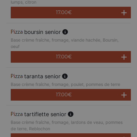
lumps, citron
17.00
€
boursin senior
Base crème fraîche, fromage, viande hachée, Boursin,
oeuf
17.00
€
taranta senior
Base crème fraîche, fromage, poulet, pommes de terre
17.00
€
tartiflette senior
Base crème fraîche, fromage, lardons de veau, pommes
de terre, Reblochon