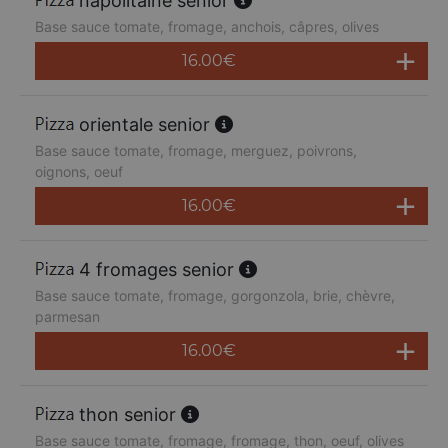
napolitaine senior
Base sauce tomate, fromage, anchois, câpres, olives
16.00
€
orientale senior
Base sauce tomate, fromage, merguez, poivrons,
oignons, oeuf
16.00
€
4 fromages senior
Base sauce tomate, fromage, gorgonzola, brie, chèvre,
parmesan
16.00
€
thon senior
Base sauce tomate, fromage, fromage, thon, oeuf, olives