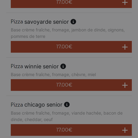
17.00
€
savoyarde senior
Base crème fraîche, fromage, jambon de dinde, oignons,
pommes de terre
17.00
€
winnie senior
Base crème fraîche, fromage, chèvre, miel
17.00
€
chicago senior
Base crème fraîche, fromage, viande hachée, bacon de
dinde, cheddar, oeuf
17.00
€