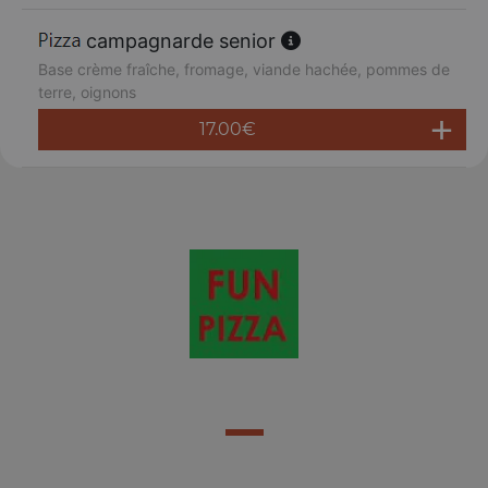
campagnarde senior
Base crème fraîche, fromage, viande hachée, pommes de
terre, oignons
17.00
€