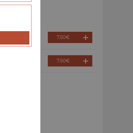
7.50
€
7.50
€