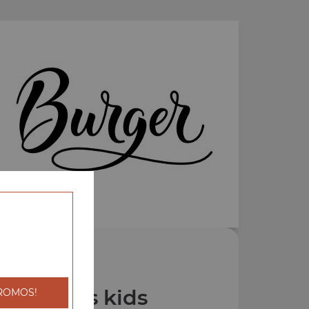
os Menus kids
ROMOS!