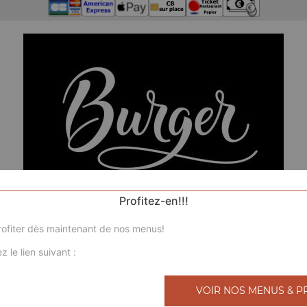
Profitez-en!!!
ofiter dès maintenant de nos menus!
z le lien suivant :
N
VOIR NOS MENUS & P