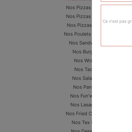
Nos Pizzas Junior
Nos Pizzas Sénior
Ce n'est pas gr
Nos Pizzas Méga
Nos Poulets Braisés
Nos Sandwichs
Nos Burgers
Nos Wraps
Nos Tacos
Nos Salades
Nos Paninis
Nos Fun'wichs
Nos Lasagnes
Nos Fried Chicken
Nos Tex Mex
Nos Desserts