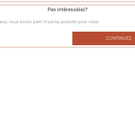
Pas intéressé(e)?
ave, nous avons plein d'autres produits pour vous!
Menu kids nuggets
CONTINUEZ
6 nuggets 1 portion de frites 1 capri-sun 1 compote
Menu kids cheeseburger
1 cheeseburger 1 portion de frites 1 capri-sun 1 compote