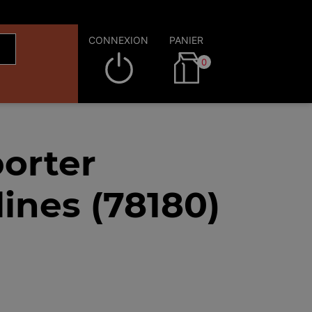
CONNEXION
PANIER
0
orter
ines (78180)