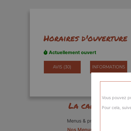
Horaires d'ouverture
Actuellement ouvert
AVIS (30)
INFORMATIONS
Vous pouvez pr
La carte
Pour cela, suive
Menus & promos
Nos Menus kids