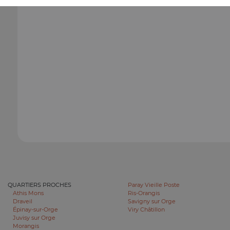
QUARTIERS PROCHES
Paray Vieille Poste
Athis Mons
Ris-Orangis
Draveil
Savigny sur Orge
Épinay-sur-Orge
Viry Châtillon
Juvisy sur Orge
Morangis