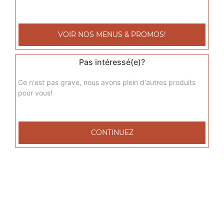
sicilienne junior
Base sauce tomate, fromage, jambon de dinde, poivrons,
VOIR NOS MENUS & PROMOS!
oignons, chèvre
9.00
€
Pas intéressé(e)?
Ce n'est pas grave, nous avons plein d'autres produits
del grec junior
pour vous!
Base sauce tomate, fromage, viande grec, tomates
fraîches, oignons
9.00
€
CONTINUEZ
raclette junior
Base sauce tomate, fromage, raclette, pommes de terre,
lardons de veau
9.00
€