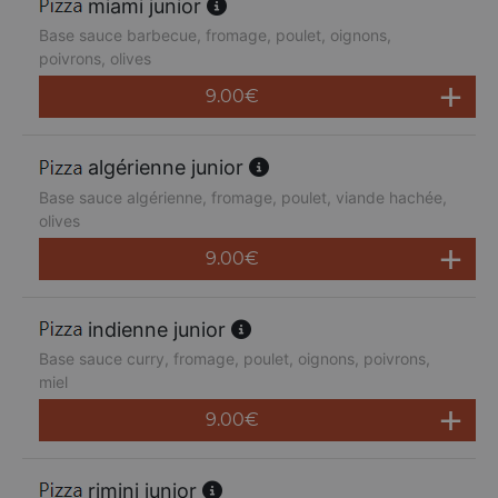
miami junior
Base sauce barbecue, fromage, poulet, oignons,
poivrons, olives
9.00
€
algérienne junior
Base sauce algérienne, fromage, poulet, viande hachée,
olives
9.00
€
indienne junior
Base sauce curry, fromage, poulet, oignons, poivrons,
miel
9.00
€
rimini junior