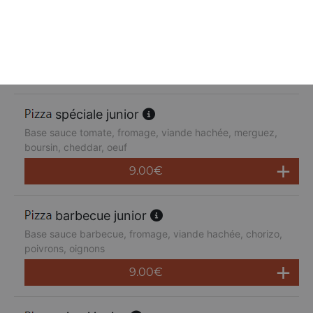
suprême junior
Base sauce tomate, fromage, poulet, poivrons,
champignons, jambon de dinde, cheddar
9.00
€
spéciale junior
Base sauce tomate, fromage, viande hachée, merguez,
boursin, cheddar, oeuf
9.00
€
barbecue junior
Base sauce barbecue, fromage, viande hachée, chorizo,
poivrons, oignons
9.00
€