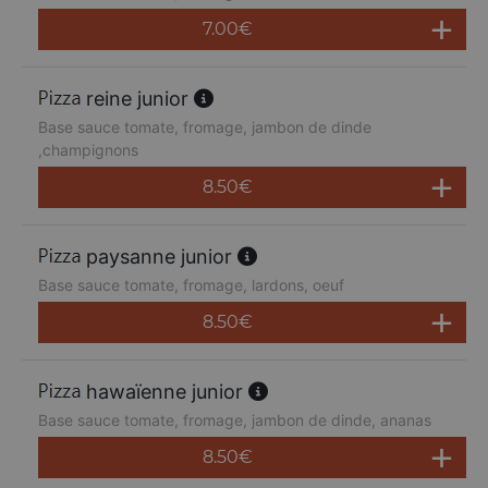
7.00
€
reine junior
Base sauce tomate, fromage, jambon de dinde
,champignons
8.50
€
paysanne junior
Base sauce tomate, fromage, lardons, oeuf
8.50
€
hawaïenne junior
Base sauce tomate, fromage, jambon de dinde, ananas
8.50
€