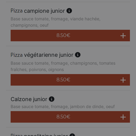
campione junior
Base sauce tomate, fromage, viande hachée,
champignons, oeuf
8.50
€
végétarienne junior
Base sauce tomate, fromage, champignons, tomates
fraîches, poivrons, oignons
8.50
€
Calzone junior
Base sauce tomate, fromage, jambon de dinde, oeuf
8.50
€