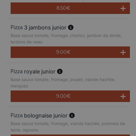
8.50
€
3 jambons junior
Base sauce tomate, fromage, chorizo, jambon de dinde,
lardons de veau
9.00
€
royale junior
Base sauce tomate, fromage, poulet, viande hachée,
merguez
9.00
€
bolognaise junior
Base sauce tomate, fromage, viande hachée, pommes de
terre, oignons