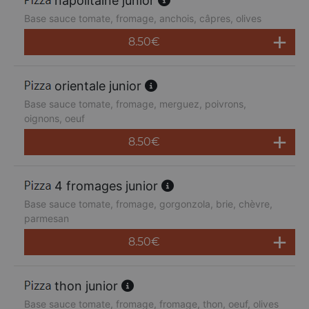
napolitaine junior
Base sauce tomate, fromage, anchois, câpres, olives
8.50
€
orientale junior
Base sauce tomate, fromage, merguez, poivrons,
oignons, oeuf
8.50
€
4 fromages junior
Base sauce tomate, fromage, gorgonzola, brie, chèvre,
parmesan
8.50
€
thon junior
Base sauce tomate, fromage, fromage, thon, oeuf, olives