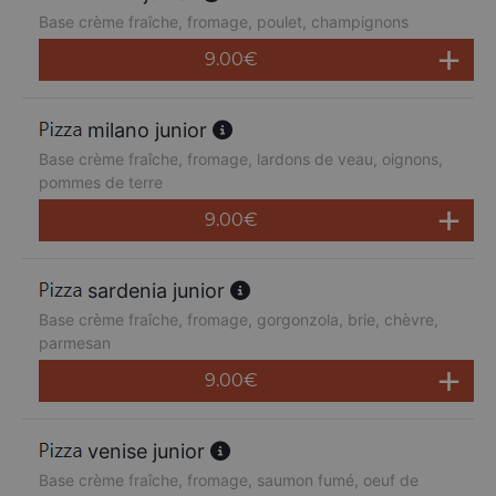
Base crème fraîche, fromage, poulet, champignons
9.00
€
milano junior
Base crème fraîche, fromage, lardons de veau, oignons,
pommes de terre
9.00
€
sardenia junior
Base crème fraîche, fromage, gorgonzola, brie, chèvre,
parmesan
9.00
€
venise junior
Base crème fraîche, fromage, saumon fumé, oeuf de