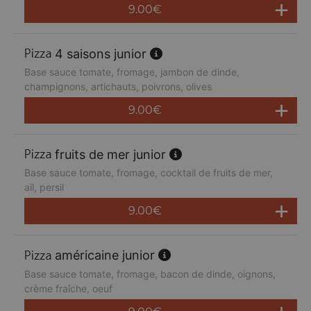
9.00
€
4 saisons junior
Base sauce tomate, fromage, jambon de dinde,
champignons, artichauts, poivrons, olives
9.00
€
fruits de mer junior
Base sauce tomate, fromage, cocktail de fruits de mer,
ail, persil
9.00
€
américaine junior
Base sauce tomate, fromage, bacon de dinde, oignons,
crème fraîche, oeuf