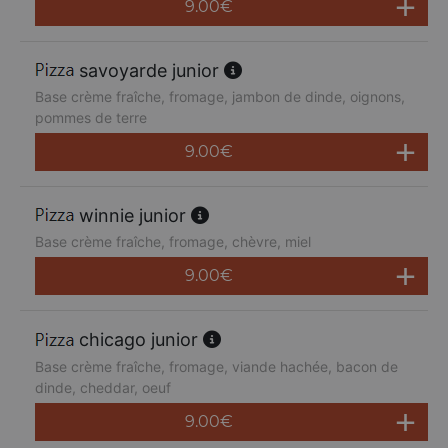
9.00
€
savoyarde junior
Base crème fraîche, fromage, jambon de dinde, oignons,
pommes de terre
9.00
€
winnie junior
Base crème fraîche, fromage, chèvre, miel
9.00
€
chicago junior
Base crème fraîche, fromage, viande hachée, bacon de
dinde, cheddar, oeuf
9.00
€