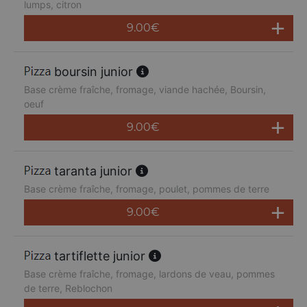
lumps, citron
9.00
€
boursin junior
Base crème fraîche, fromage, viande hachée, Boursin,
oeuf
9.00
€
taranta junior
Base crème fraîche, fromage, poulet, pommes de terre
9.00
€
tartiflette junior
Base crème fraîche, fromage, lardons de veau, pommes
de terre, Reblochon