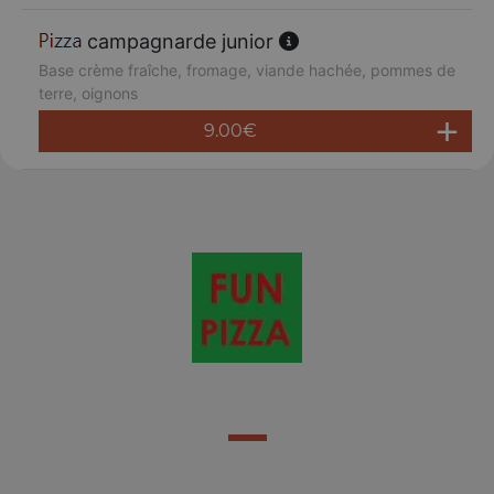
campagnarde junior
Base crème fraîche, fromage, viande hachée, pommes de
terre, oignons
9.00
€