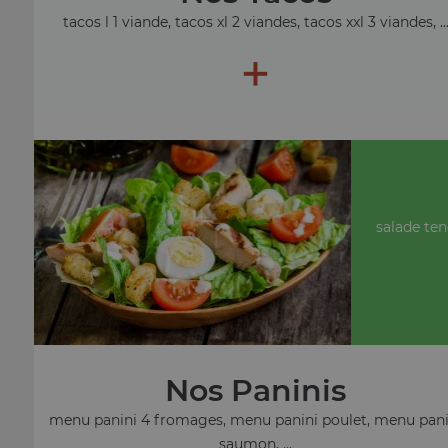
tacos l 1 viande, tacos xl 2 viandes, tacos xxl 3 viandes, ..
+
salade ten
Nos Paninis
menu panini 4 fromages, menu panini poulet, menu pani
saumon, ...