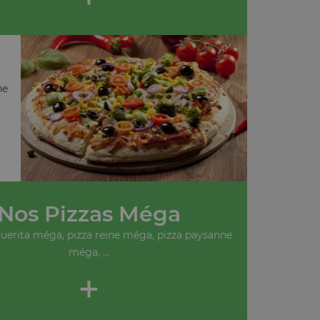
ne
Nos Pizzas Méga
uerita méga, pizza reine méga, pizza paysanne
méga, ...
+