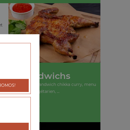
et
Nos Sandwichs
ich kebab, menu sandwich chikka curry, menu
ROMOS!
sandwich végétarien, ...
+