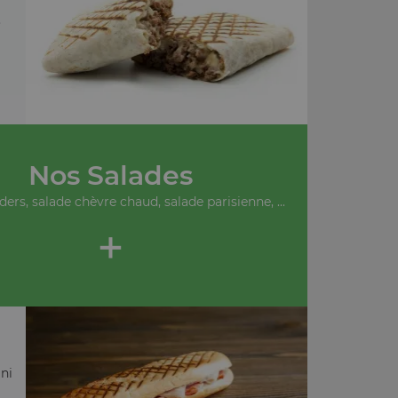
.
Nos Salades
ders, salade chèvre chaud, salade parisienne, ...
+
ni