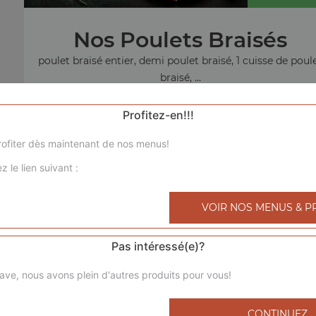
Nos Poulets Braisés
poulet braisé entier, demi poulet braisé, 1 cuisse de poul
braisé, ...
+
Profitez-en!!!
ofiter dès maintenant de nos menus!
z le lien suivant :
menu sandw
VOIR NOS MENUS & P
Pas intéressé(e)?
ave, nous avons plein d'autres produits pour vous!
CONTINUEZ