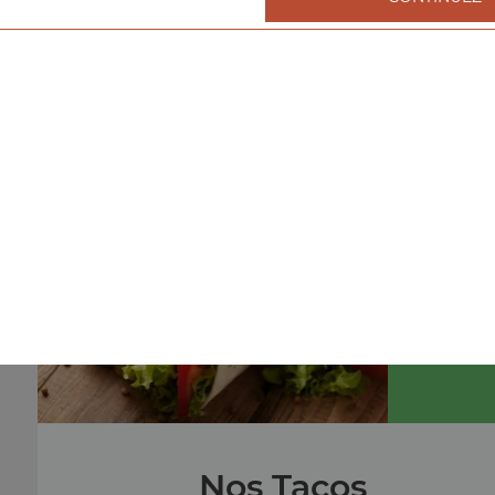
Nos Burgers
menu cheeseburger, menu double cheeseburger, men
triple cheeseburger, ...
+
menu
Nos Tacos