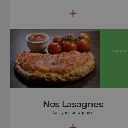
+
fund'wi
Nos Lasagnes
lasagnes bolognaise
+