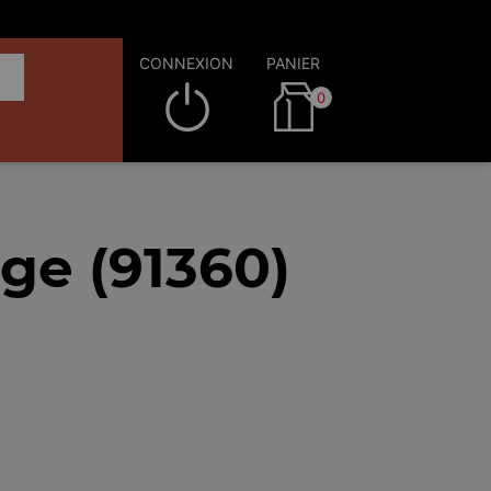
CONNEXION
PANIER
0
rge (91360)