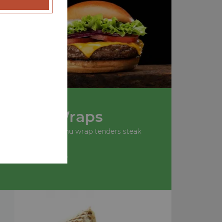
u
Nos Wraps
 wrap tenders, menu wrap tenders steak
+