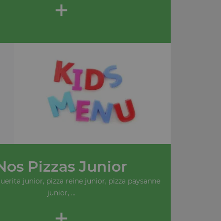
+
Nos Pizzas Junior
erita junior, pizza reine junior, pizza paysanne
junior, ...
+