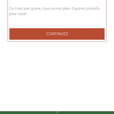
Ce n'est pas grave, nous avons plein d'autres produits
Nos Tacos
pour vous!
tacos l 1 viande, tacos xl 2 viandes, tacos xxl 3 viandes, ...
+
CONTINUEZ
Nos Salades
salade tenders, salade chèvre chaud, salade parisienne, ...
+