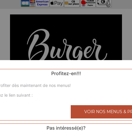
Profitez-en!!!
ofiter dès maintenant de nos menus!
z le lien suivant :
VOIR NOS MENUS & P
Pas intéressé(e)?