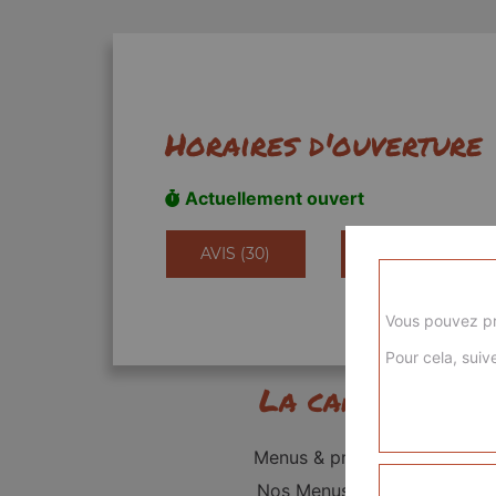
Horaires d'ouverture
Actuellement ouvert
AVIS (30)
INFORMATIONS
Vous pouvez pr
Pour cela, suive
La carte
Menus & promos
Nos Menus kids