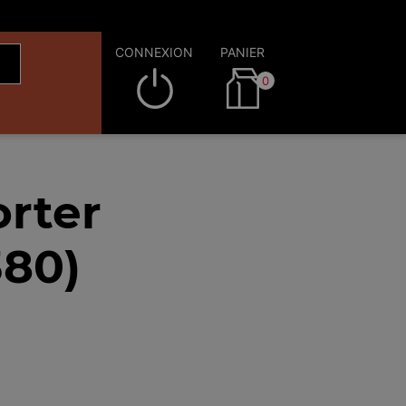
CONNEXION
PANIER
0
rter
380)