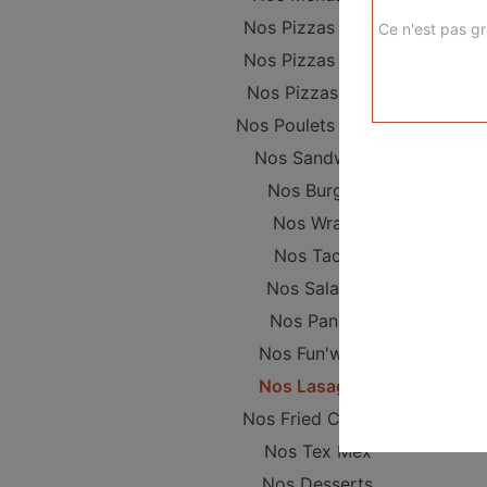
Nos Pizzas Junior
Ce n'est pas gr
Nos Pizzas Sénior
Nos Pizzas Méga
Nos Poulets Braisés
Nos Sandwichs
Nos Burgers
Nos Wraps
Nos Tacos
Nos Salades
Nos Paninis
Nos Fun'wichs
Nos Lasagnes
Nos Fried Chicken
Nos Tex Mex
Nos Desserts