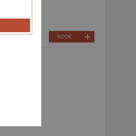
8.00
€