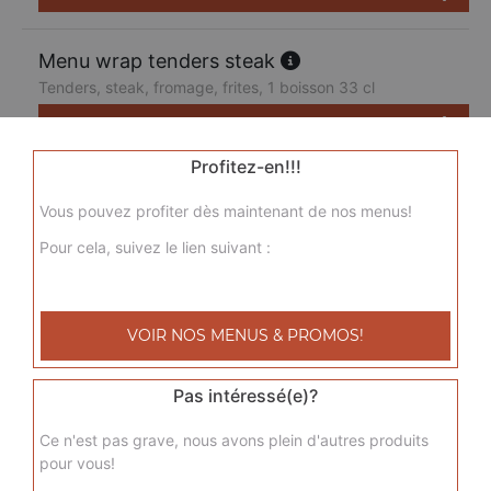
Menu wrap tenders steak
Tenders, steak, fromage, frites, 1 boisson 33 cl
9.50
€
Profitez-en!!!
Vous pouvez profiter dès maintenant de nos menus!
Pour cela, suivez le lien suivant :
VOIR NOS MENUS & PROMOS!
Pas intéressé(e)?
Ce n'est pas grave, nous avons plein d'autres produits
pour vous!