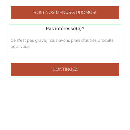
Menu tacos l 1 viande
Frites à l'intérieur, sauce fromagère + frites + 1 boisson
VOIR NOS MENUS & PROMOS!
33 cl au choix
9.00
€
Pas intéressé(e)?
Ce n'est pas grave, nous avons plein d'autres produits
Menu tacos xl 2 viandes
pour vous!
Frites à l'intérieur, sauce fromagère + frites + 1 boisson
33 cl au choix
11.00
€
CONTINUEZ
Menu tacos xxl 3 viandes
Frites à l'intérieur, sauce fromagère + frites + 1 boisson
33 cl au choix
13.00
€
Menu tacos xxxl 4 viandes