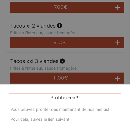
7.00
€
Tacos xl 2 viandes
Frites à l'intérieur, sauce fromagère
9.00
€
Tacos xxl 3 viandes
Frites à l'intérieur, sauce fromagère
11.00
€
Tacos xxxl 4 viandes
Profitez-en!!!
Frites à l'intérieur, sauce fromagère
Vous pouvez profiter dès maintenant de nos menus!
13.00
€
Pour cela, suivez le lien suivant :