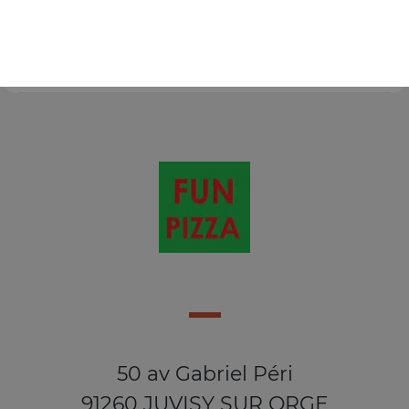
Frites à l'intérieur, sauce fromagère + frites + 1 boisson
33 cl au choix
15.00
€
50 av Gabriel Péri
91260 JUVISY SUR ORGE